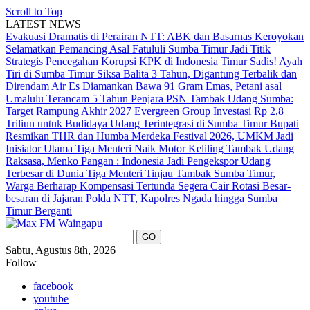
Scroll to Top
LATEST NEWS
Evakuasi Dramatis di Perairan NTT: ABK dan Basarnas Keroyokan
Selamatkan Pemancing Asal Fatululi
Sumba Timur Jadi Titik
Strategis Pencegahan Korupsi KPK di Indonesia Timur
Sadis! Ayah
Tiri di Sumba Timur Siksa Balita 3 Tahun, Digantung Terbalik dan
Direndam Air Es
Diamankan Bawa 91 Gram Emas, Petani asal
Umalulu Terancam 5 Tahun Penjara
PSN Tambak Udang Sumba:
Target Rampung Akhir 2027
Evergreen Group Investasi Rp 2,8
Triliun untuk Budidaya Udang Terintegrasi di Sumba Timur
Bupati
Resmikan THR dan Humba Merdeka Festival 2026, UMKM Jadi
Inisiator Utama
Tiga Menteri Naik Motor Keliling Tambak Udang
Raksasa, Menko Pangan : Indonesia Jadi Pengekspor Udang
Terbesar di Dunia
Tiga Menteri Tinjau Tambak Sumba Timur,
Warga Berharap Kompensasi Tertunda Segera Cair
Rotasi Besar-
besaran di Jajaran Polda NTT, Kapolres Ngada hingga Sumba
Timur Berganti
Sabtu, Agustus 8th, 2026
Follow
facebook
youtube