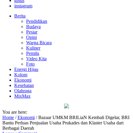
gplus
instagram
Berita
Pendidikan
Budaya
Pesiar
Opini
Warga Bicara
Kuliner
Pemilu
Video Kita
Foto
Energi Hijau
Kolom
Ekonomi
Kesehatan
Olahraga
MixMax
You are here:
Home
/
Ekonomi
/
Bazaar UMKM BRILiaN Kembali Digelar, BRI
Bantu Perluas Penjualan Usaha Prukades dan Klaster Usaha dari
Berbagai Daerah