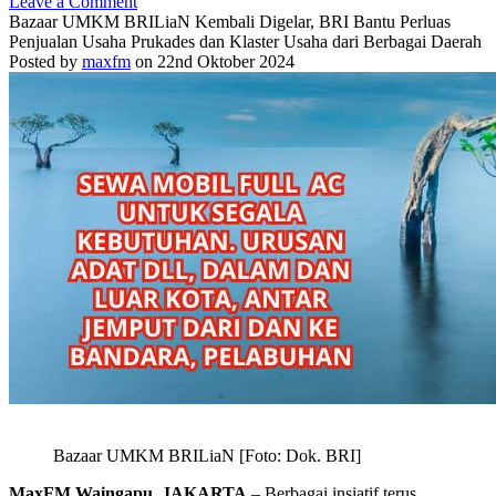
Leave a Comment
Bazaar UMKM BRILiaN Kembali Digelar, BRI Bantu Perluas
Penjualan Usaha Prukades dan Klaster Usaha dari Berbagai Daerah
Posted by
maxfm
on 22nd Oktober 2024
Bazaar UMKM BRILiaN [Foto: Dok. BRI]
MaxFM Waingapu, JAKARTA
– Berbagai insiatif terus