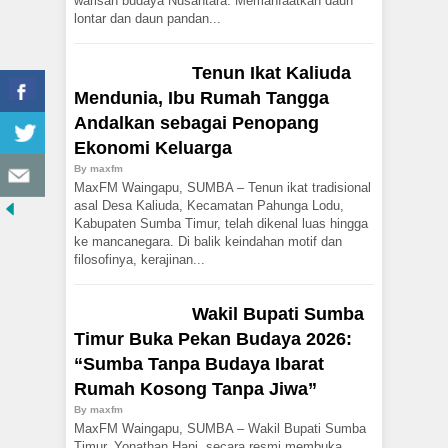
warisan budaya Nusantara. Memanfaatkan daun
lontar dan daun pandan...
Tenun Ikat Kaliuda
Mendunia, Ibu Rumah Tangga
Andalkan sebagai Penopang
Ekonomi Keluarga
By
maxfm
MaxFM Waingapu, SUMBA – Tenun ikat tradisional
asal Desa Kaliuda, Kecamatan Pahunga Lodu,
Kabupaten Sumba Timur, telah dikenal luas hingga
ke mancanegara. Di balik keindahan motif dan
filosofinya, kerajinan...
Wakil Bupati Sumba
Timur Buka Pekan Budaya 2026:
“Sumba Tanpa Budaya Ibarat
Rumah Kosong Tanpa Jiwa”
By
maxfm
MaxFM Waingapu, SUMBA – Wakil Bupati Sumba
Timur, Yonathan Hani, secara resmi membuka