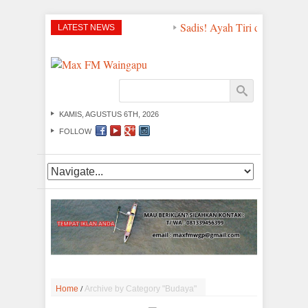
Sadis! Ayah Tiri di Sumba Ti
LATEST NEWS
KAMIS, AGUSTUS 6TH, 2026
FOLLOW
/
Home
Archive by Category "Budaya"