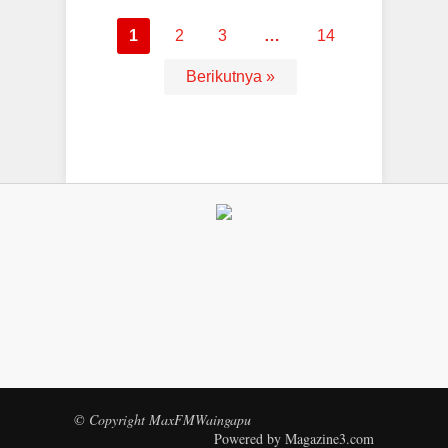
1
2
3
…
14
Berikutnya »
© Copyright MaxFMWaingapu
Powered by Magazine3.com