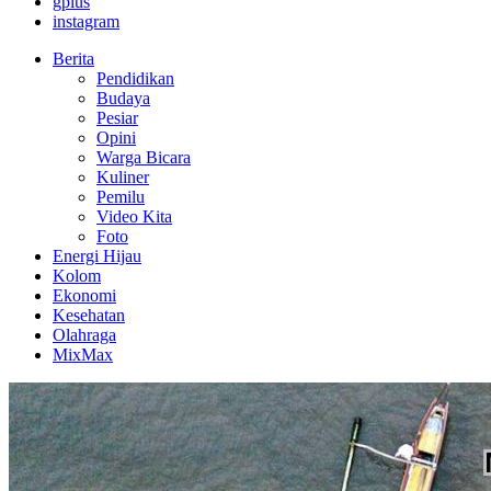
gplus
instagram
Berita
Pendidikan
Budaya
Pesiar
Opini
Warga Bicara
Kuliner
Pemilu
Video Kita
Foto
Energi Hijau
Kolom
Ekonomi
Kesehatan
Olahraga
MixMax