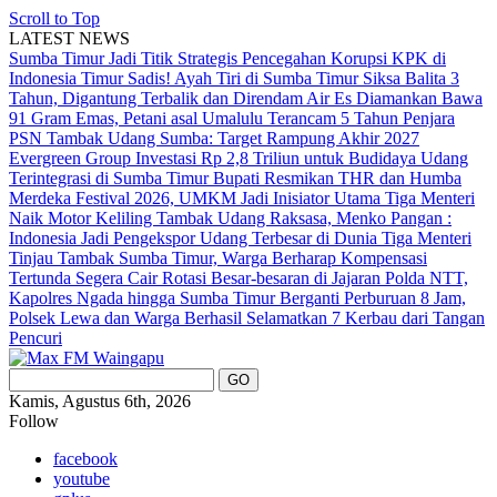
Scroll to Top
LATEST NEWS
Sumba Timur Jadi Titik Strategis Pencegahan Korupsi KPK di
Indonesia Timur
Sadis! Ayah Tiri di Sumba Timur Siksa Balita 3
Tahun, Digantung Terbalik dan Direndam Air Es
Diamankan Bawa
91 Gram Emas, Petani asal Umalulu Terancam 5 Tahun Penjara
PSN Tambak Udang Sumba: Target Rampung Akhir 2027
Evergreen Group Investasi Rp 2,8 Triliun untuk Budidaya Udang
Terintegrasi di Sumba Timur
Bupati Resmikan THR dan Humba
Merdeka Festival 2026, UMKM Jadi Inisiator Utama
Tiga Menteri
Naik Motor Keliling Tambak Udang Raksasa, Menko Pangan :
Indonesia Jadi Pengekspor Udang Terbesar di Dunia
Tiga Menteri
Tinjau Tambak Sumba Timur, Warga Berharap Kompensasi
Tertunda Segera Cair
Rotasi Besar-besaran di Jajaran Polda NTT,
Kapolres Ngada hingga Sumba Timur Berganti
Perburuan 8 Jam,
Polsek Lewa dan Warga Berhasil Selamatkan 7 Kerbau dari Tangan
Pencuri
Kamis, Agustus 6th, 2026
Follow
facebook
youtube