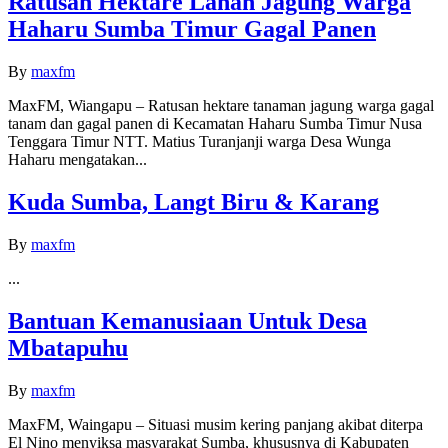
Ratusan Hektare Lahan Jagung Warga
Haharu Sumba Timur Gagal Panen
By
maxfm
MaxFM, Wiangapu – Ratusan hektare tanaman jagung warga gagal
tanam dan gagal panen di Kecamatan Haharu Sumba Timur Nusa
Tenggara Timur NTT. Matius Turanjanji warga Desa Wunga
Haharu mengatakan...
Kuda Sumba, Langt Biru & Karang
By
maxfm
...
Bantuan Kemanusiaan Untuk Desa
Mbatapuhu
By
maxfm
MaxFM, Waingapu – Situasi musim kering panjang akibat diterpa
El Nino menyiksa masyarakat Sumba, khususnya di Kabupaten