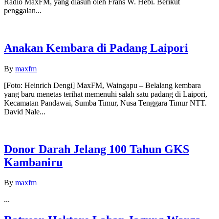
Radio MaxFM, yang diasuh oleh Frans W. Hebi. Berikut
penggalan...
Anakan Kembara di Padang Laipori
By
maxfm
[Foto: Heinrich Dengi] MaxFM, Waingapu – Belalang kembara
yang baru menetas terihat memenuhi salah satu padang di Laipori,
Kecamatan Pandawai, Sumba Timur, Nusa Tenggara Timur NTT.
David Nale...
Donor Darah Jelang 100 Tahun GKS
Kambaniru
By
maxfm
...