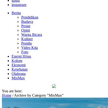
gplus
instagram
Berita
Pendidikan
Budaya
Pesiar
Opini
Warga Bicara
Kuliner
Pemilu
Video Kita
Foto
Energi Hijau
Kolom
Ekonomi
Kesehatan
Olahraga
MixMax
You are here:
Home
/
Archive by Category "MixMax"