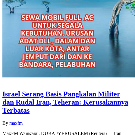
Israel Serang Basis Pangkalan Militer
dan Rudal Iran, Teheran: Kerusakannya
Terbatas
By
maxfm
MaxFM Waingapu, DUBAI/YERUSALEM (Reuters) — Iran