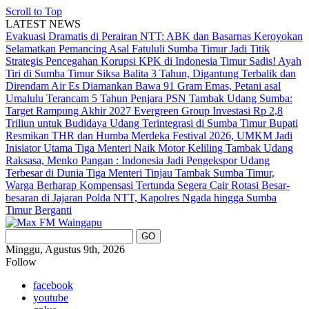
Scroll to Top
LATEST NEWS
Evakuasi Dramatis di Perairan NTT: ABK dan Basarnas Keroyokan
Selamatkan Pemancing Asal Fatululi
Sumba Timur Jadi Titik
Strategis Pencegahan Korupsi KPK di Indonesia Timur
Sadis! Ayah
Tiri di Sumba Timur Siksa Balita 3 Tahun, Digantung Terbalik dan
Direndam Air Es
Diamankan Bawa 91 Gram Emas, Petani asal
Umalulu Terancam 5 Tahun Penjara
PSN Tambak Udang Sumba:
Target Rampung Akhir 2027
Evergreen Group Investasi Rp 2,8
Triliun untuk Budidaya Udang Terintegrasi di Sumba Timur
Bupati
Resmikan THR dan Humba Merdeka Festival 2026, UMKM Jadi
Inisiator Utama
Tiga Menteri Naik Motor Keliling Tambak Udang
Raksasa, Menko Pangan : Indonesia Jadi Pengekspor Udang
Terbesar di Dunia
Tiga Menteri Tinjau Tambak Sumba Timur,
Warga Berharap Kompensasi Tertunda Segera Cair
Rotasi Besar-
besaran di Jajaran Polda NTT, Kapolres Ngada hingga Sumba
Timur Berganti
Minggu, Agustus 9th, 2026
Follow
facebook
youtube