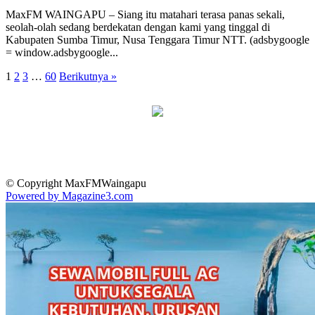
MaxFM WAINGAPU – Siang itu matahari terasa panas sekali,
seolah-olah sedang berdekatan dengan kami yang tinggal di
Kabupaten Sumba Timur, Nusa Tenggara Timur NTT. (adsbygoogle
= window.adsbygoogle...
1
2
3
…
60
Berikutnya »
© Copyright MaxFMWaingapu
Powered by Magazine3.com