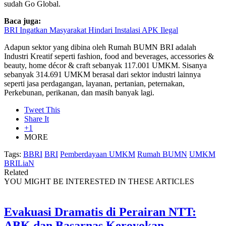
sudah Go Global.
Baca juga:
BRI Ingatkan Masyarakat Hindari Instalasi APK Ilegal
Adapun sektor yang dibina oleh Rumah BUMN BRI adalah
Industri Kreatif seperti fashion, food and beverages, accessories &
beauty, home décor & craft sebanyak 117.001 UMKM. Sisanya
sebanyak 314.691 UMKM berasal dari sektor industri lainnya
seperti jasa perdagangan, layanan, pertanian, peternakan,
Perkebunan, perikanan, dan masih banyak lagi.
Tweet This
Share It
+1
MORE
Tags:
BBRI
BRI
Pemberdayaan UMKM
Rumah BUMN
UMKM
BRILiaN
Related
YOU MIGHT BE INTERESTED IN THESE ARTICLES
Evakuasi Dramatis di Perairan NTT:
ABK dan Basarnas Keroyokan