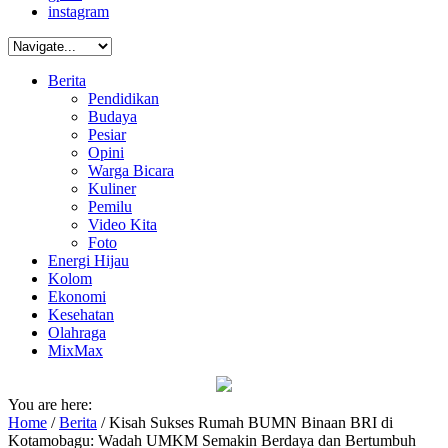
instagram
Berita
Pendidikan
Budaya
Pesiar
Opini
Warga Bicara
Kuliner
Pemilu
Video Kita
Foto
Energi Hijau
Kolom
Ekonomi
Kesehatan
Olahraga
MixMax
You are here:
Home
/
Berita
/
Kisah Sukses Rumah BUMN Binaan BRI di
Kotamobagu: Wadah UMKM Semakin Berdaya dan Bertumbuh