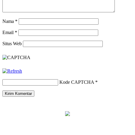
Nama
*
Email
*
Situs Web
Kode CAPTCHA
*