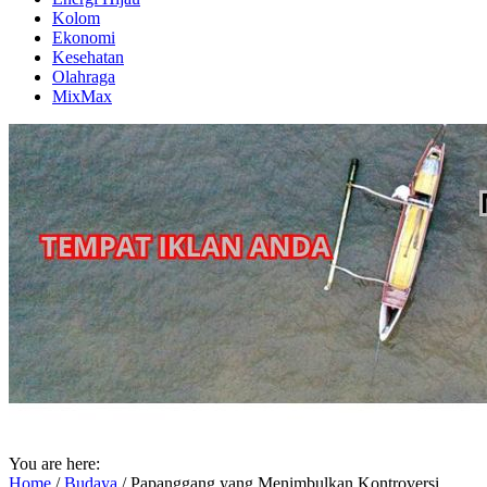
Kolom
Ekonomi
Kesehatan
Olahraga
MixMax
You are here:
Home
/
Budaya
/
Papanggang yang Menimbulkan Kontroversi