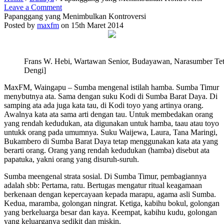
Leave a Comment
Papanggang yang Menimbulkan Kontroversi
Posted by
maxfm
on 15th Maret 2014
Frans W. Hebi, Wartawan Senior, Budayawan, Narasumber Te
Dengi]
MaxFM, Waingapu – Sumba mengenal istilah hamba. Sumba Timur
menybutnya ata. Sama dengan suku Kodi di Sumba Barat Daya. Di
samping ata ada juga kata tau, di Kodi toyo yang artinya orang.
Awalnya kata ata sama arti dengan tau. Untuk membedakan orang
yang rendah kedudukan, ata digunakan untuk hamba, taau atau toyo
untukk orang pada umumnya. Suku Waijewa, Laura, Tana Maringi,
Bukambero di Sumba Barat Daya tetap menggunakan kata ata yang
berarti orang. Orang yang rendah kedudukan (hamba) disebut ata
papatuka, yakni orang yang disuruh-suruh.
Sumba meengenal strata sosial. Di Sumba Timur, pembagiannya
adalah sbb: Pertama, ratu. Bertugas mengatur ritual keagamaan
berkenaan dengan kepercayaan kepada marapu, agama asli Sumba.
Kedua, maramba, golongan ningrat. Ketiga, kabihu bokul, golongan
yang berkeluarga besar dan kaya. Keempat, kabihu kudu, golongan
yang keluarganya sedikit dan miskin.