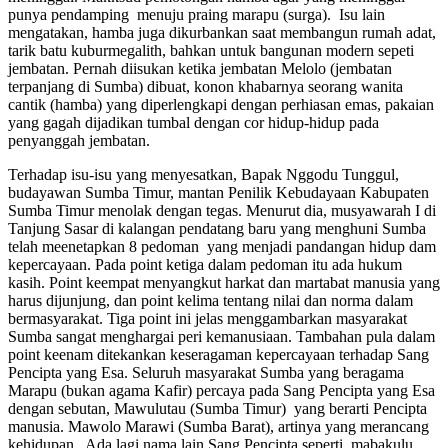
punya pendamping menuju praing marapu (surga). Isu lain
mengatakan, hamba juga dikurbankan saat membangun rumah adat,
tarik batu kuburmegalith, bahkan untuk bangunan modern sepeti
jembatan. Pernah diisukan ketika jembatan Melolo (jembatan
terpanjang di Sumba) dibuat, konon khabarnya seorang wanita
cantik (hamba) yang diperlengkapi dengan perhiasan emas, pakaian
yang gagah dijadikan tumbal dengan cor hidup-hidup pada
penyanggah jembatan.
Terhadap isu-isu yang menyesatkan, Bapak Nggodu Tunggul,
budayawan Sumba Timur, mantan Penilik Kebudayaan Kabupaten
Sumba Timur menolak dengan tegas. Menurut dia, musyawarah I di
Tanjung Sasar di kalangan pendatang baru yang menghuni Sumba
telah meenetapkan 8 pedoman yang menjadi pandangan hidup dam
kepercayaan. Pada point ketiga dalam pedoman itu ada hukum
kasih. Point keempat menyangkut harkat dan martabat manusia yang
harus dijunjung, dan point kelima tentang nilai dan norma dalam
bermasyarakat. Tiga point ini jelas menggambarkan masyarakat
Sumba sangat menghargai peri kemanusiaan. Tambahan pula dalam
point keenam ditekankan keseragaman kepercayaan terhadap Sang
Pencipta yang Esa. Seluruh masyarakat Sumba yang beragama
Marapu (bukan agama Kafir) percaya pada Sang Pencipta yang Esa
dengan sebutan, Mawulutau (Sumba Timur) yang berarti Pencipta
manusia. Mawolo Marawi (Sumba Barat), artinya yang merancang
kehidupan. Ada lagi nama lain Sang Pencipta seperti, mabakulu