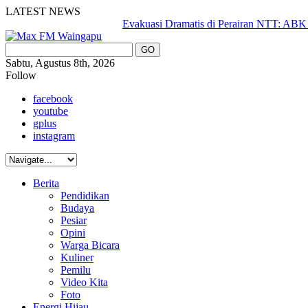
LATEST NEWS
Evakuasi Dramatis di Perairan NTT: ABK dan Ba
Sabtu, Agustus 8th, 2026
Follow
facebook
youtube
gplus
instagram
Berita
Pendidikan
Budaya
Pesiar
Opini
Warga Bicara
Kuliner
Pemilu
Video Kita
Foto
Energi Hijau