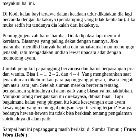
meyakini hal ini.
Di Kodi kalau bayi tertawa dalam keadaan tidur dikatakan dia lagi
bercanda dengan kakaknya (pendamping yang tidak kelihatan). Jika
muka sedih itu tandanya dia kalah dari kakaknya.
Penunggu jenazah harus hamba. Tidak dipaksa tapi menurut
kerelaan. Biasanya yang paling dekat dengan tuannya. Jika
maramba memiliki banyak hamba dan ramai-ramai mau menunggu
jenazah, ratu mengadakan undian lewat upacara adat dengan
memotong ayam.
Jumlah pengikut papanggang bervariasi dan harus berpasangan pria
dan wanita. Bisa 1 – 1, 2 – 2, dan 4 – 4. Yang mengherankan saat
jenazah mau dikebumikan para papanggang pingsan, bisa setengah
jam atau satu jam. Setelah siuman mereka bercerita tentang
pengalaman spiritualnya di alam gaib yang biasanya menakjubkan.
Mungkin orang mengatakan itu direkayasa, dibuat-buat. Tapi
bagaimana kalau yang pingsan itu kuda kesayangan atau ayam
kesayangan yang meninggal pingsan seperti sering terjadi? Hanya
bedanya hewan-hewan itu tidak bisa berkisah tentang pengalaman
spiritualnya di alam gaib.
Sampai hari ini papanggang masih berlaku di Sumba Timur. (
Frans
Wora Hebi
)