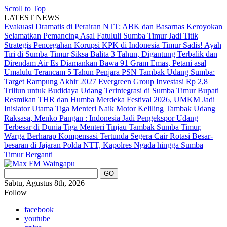
Scroll to Top
LATEST NEWS
Evakuasi Dramatis di Perairan NTT: ABK dan Basarnas Keroyokan
Selamatkan Pemancing Asal Fatululi
Sumba Timur Jadi Titik
Strategis Pencegahan Korupsi KPK di Indonesia Timur
Sadis! Ayah
Tiri di Sumba Timur Siksa Balita 3 Tahun, Digantung Terbalik dan
Direndam Air Es
Diamankan Bawa 91 Gram Emas, Petani asal
Umalulu Terancam 5 Tahun Penjara
PSN Tambak Udang Sumba:
Target Rampung Akhir 2027
Evergreen Group Investasi Rp 2,8
Triliun untuk Budidaya Udang Terintegrasi di Sumba Timur
Bupati
Resmikan THR dan Humba Merdeka Festival 2026, UMKM Jadi
Inisiator Utama
Tiga Menteri Naik Motor Keliling Tambak Udang
Raksasa, Menko Pangan : Indonesia Jadi Pengekspor Udang
Terbesar di Dunia
Tiga Menteri Tinjau Tambak Sumba Timur,
Warga Berharap Kompensasi Tertunda Segera Cair
Rotasi Besar-
besaran di Jajaran Polda NTT, Kapolres Ngada hingga Sumba
Timur Berganti
Sabtu, Agustus 8th, 2026
Follow
facebook
youtube