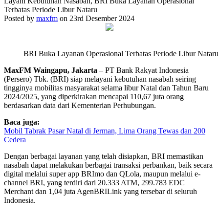
Layani Kebutuhan Nasabah, BRI Buka Layanan Operasional
Terbatas Periode Libur Nataru
Posted by
maxfm
on 23rd Desember 2024
BRI Buka Layanan Operasional Terbatas Periode Libur Nataru
MaxFM Waingapu, Jakarta
– PT Bank Rakyat Indonesia
(Persero) Tbk. (BRI) siap melayani kebutuhan nasabah seiring
tingginya mobilitas masyarakat selama libur Natal dan Tahun Baru
2024/2025, yang diperkirakan mencapai 110,67 juta orang
berdasarkan data dari Kementerian Perhubungan.
Baca juga:
Mobil Tabrak Pasar Natal di Jerman, Lima Orang Tewas dan 200
Cedera
Dengan berbagai layanan yang telah disiapkan, BRI memastikan
nasabah dapat melakukan berbagai transaksi perbankan, baik secara
digital melalui super app BRImo dan QLola, maupun melalui e-
channel BRI, yang terdiri dari 20.333 ATM, 299.783 EDC
Merchant dan 1,04 juta AgenBRILink yang tersebar di seluruh
Indonesia.