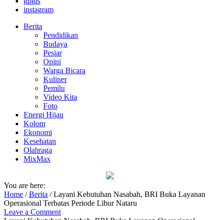
gplus
instagram
Berita
Pendidikan
Budaya
Pesiar
Opini
Warga Bicara
Kuliner
Pemilu
Video Kita
Foto
Energi Hijau
Kolom
Ekonomi
Kesehatan
Olahraga
MixMax
You are here:
Home
/
Berita
/
Layani Kebutuhan Nasabah, BRI Buka Layanan
Operasional Terbatas Periode Libur Nataru
Leave a Comment