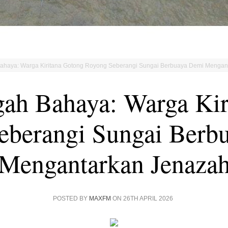
Bahaya: Warga Kiritana Gotong Royong Seberangi Sungai Berbuaya Demi Mengan
gah Bahaya: Warga Kir
eberangi Sungai Berb
Mengantarkan Jenaza
POSTED BY
MAXFM
ON 26TH APRIL 2026