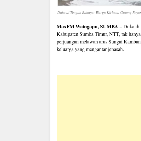
Duka di Tengah Bahaya: Warga Kiritana Gotong Royo
MaxFM Waingapu, SUMBA
– Duka di 
Kabupaten Sumba Timur, NTT, tak hanya s
perjuangan melawan arus Sungai Kambani
keluarga yang mengantar jenasah.