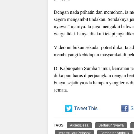
Dengan nada prihatin dan memohon, ia m
segera mengambil tindakan. Setidaknya je
nyawa,” ujarnya. Ia juga mengakui bahwa s
warga tidak hanya ditakuti tetapi juga dik
Video ini bukan sekadar potret duka. Ia ad
membayangi kehidupan masyarakat di pe
Di Kabuopaten Sumba Timur, kematian tera
duka pun harus diperjuangkan dengan bert
buaya, sejatinya ada harapan yang terus di
semata.
Tweet This
S
TAGS:
AksesDesa
BertaruhNyawa
InfrastrukturPelosok
JembatanAmbruk