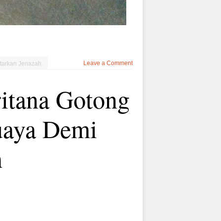
Leave a Comment
tarkan Jenazah
itana Gotong
uaya Demi
h