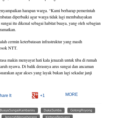
enyampaikan harapan warga. “Kami berharap pemerintah
mbatan diperbaiki agar warga tidak lagi membahayakan
ungai itu dikenal sebagai habitat buaya, yang oleh sebagian
eramatkan.
alah cermin keterbatasan infrastruktur yang masih
losok NTT.
sa makin menyayat hati kala jenazah untuk tiba di rumah
aruh nyawa. Di balik derasnya arus sungai dan ancaman
suarakan agar akses yang layak bukan lagi sekadar janji
MORE
hare It
+1
BuayaSungaiKambaniru
DukaSumba
GotongRoyong
JenazahMenyeberang
KiritanaBerjuang