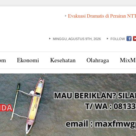
Evakuasi Dramatis di Perairan NTT: ABK dan Basa
MINGGU, AGUSTUS 9TH, 2026
FOLLOW
om
Ekonomi
Kesehatan
Olahraga
MixM