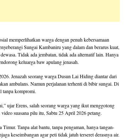
 sosial memperlihatkan warga dengan penuh kebersamaan
enyeberangi Sungai Kambaniru yang dalam dan berarus kuat,
ng dewasa. Tidak ada jembatan, tidak ada alternatif lain. Hanya
endorong keluarga baw apulang jenasah.
l 2026. Jenazah seorang warga Dusun Lai Hiding diantar dari
n ambulans. Namun perjalanan terhenti di bibir sungai. Di
l tanpa kompromi.
ini,” ujar Erens, salah seorang warga yang ikut menggotong
 video suasana pilu itu, Sabtu 25 April 2026 petang.
ba Timur. Tanpa alat bantu, tanpa pengaman, hanya tangan-
ga keseimbangan agar peti tidak jatuh terseret derasnya air.