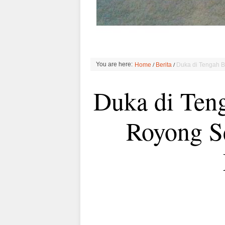
/
/
You are here:
Home
Berita
Duka di Tengah 
Duka di Ten
Royong S