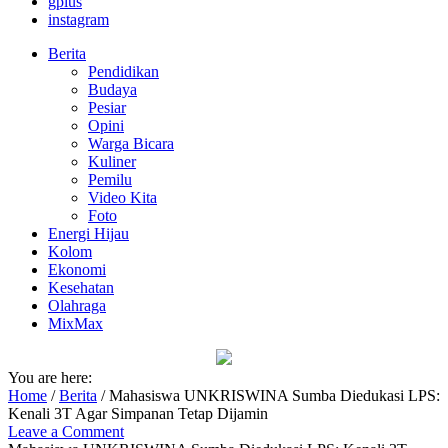
gplus
instagram
Berita
Pendidikan
Budaya
Pesiar
Opini
Warga Bicara
Kuliner
Pemilu
Video Kita
Foto
Energi Hijau
Kolom
Ekonomi
Kesehatan
Olahraga
MixMax
You are here:
Home
/
Berita
/
Mahasiswa UNKRISWINA Sumba Diedukasi LPS:
Kenali 3T Agar Simpanan Tetap Dijamin
Leave a Comment