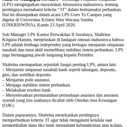
(LPS) mengingatkan masyarakat, khususnya mahasiswa, tentang
pentingnya memahami kriteria “3T” dalam bertransaksi perbankan.
Hal ini disampaikan dalam acara LPS Goes To Campus yang
digelar di Universitas Kristen Wira Wacana Sumba
(UNKRISWINA), Kamis 23 April 2026.
Sub Manager LPS Kantor Perwakilan II Surabaya, Shabrina
Kirgizia Hanum, menjelaskan di hadapan ratusan mahasiswa bahwa
LPS adalah lembaga independen yang bertugas menjamin simpanan
nasabah dan turut aktif memelihara stabilitas sistem perbankan. LPS
juga bertanggung jawab langsung kepada Presiden.
Shabrina memaparkan sejumlah fungsi penting LPS, antara lain:
– Menjamin simpanan nasabah bank seperti tabungan, deposito,
giro, dan sertifikat deposito.
– Menjamin polis asuransi.
– Menjaga stabilitas sistem perbankan.
– Melakukan resolusi bank.
– Menyelesaikan permasalahan perusahaan asuransi dan asuransi
syariah yang izin usahanya dicabut oleh Otoritas Jasa Keuangan
(OJK).
Dalam paparannya, Shabrina menekankan pentingnya
memperhatikan kriteria 3T agar tidak mengalami kendala saat
pengembalian dana jika bank mengalami kebangkrutan atau kolaps.