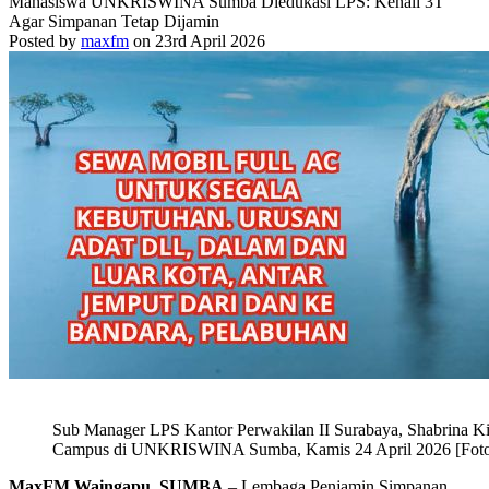
Mahasiswa UNKRISWINA Sumba Diedukasi LPS: Kenali 3T
Agar Simpanan Tetap Dijamin
Posted by
maxfm
on 23rd April 2026
Sub Manager LPS Kantor Perwakilan II Surabaya, Shabrina Ki
Campus di UNKRISWINA Sumba, Kamis 24 April 2026 [Foto:
MaxFM Waingapu, SUMBA
– Lembaga Penjamin Simpanan