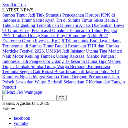
Scroll to Top
LATEST NEWS
Sumba Timur Jadi Titik Strategis Pencegahan Korupsi KPK di
Indonesia Timur
Sadis! Ayah Tiri di Sumba Timur Siksa Balita 3
Tahun, Digantung Terbalik dan Direndam Air Es
Diamankan Bawa
91 Gram Emas, Petani asal Umalulu Terancam 5 Tahun Penjara
PSN Tambak Udang Sumba: Target Rampung Akhir 2027
Evergreen Group Investasi Rp 2,8 Triliun untuk Budidaya Udang
Terintegrasi di Sumba Timur
Bupati Resmikan THR dan Humba
Merdeka Festival 2026, UMKM Jadi Inisiator Utama
Tiga Menteri
Naik Motor Keliling Tambak Udang Raksasa, Menko Pangan :
Indonesia Jadi Pengekspor Udang Terbesar di Dunia
Tiga Menteri
Tinjau Tambak Sumba Timur, Warga Berharap Kompensasi
Tertunda Segera Cair
Rotasi Besar-besaran di Jajaran Polda NTT,
Kapolres Ngada hingga Sumba Timur Berganti
Perburuan 8 Jam,
Polsek Lewa dan Warga Berhasil Selamatkan 7 Kerbau dari Tangan
Pencuri
Kamis, Agustus 6th, 2026
Follow
facebook
youtube