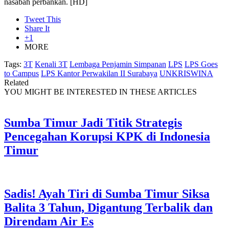
nasabah perbankan. [HD]
Tweet This
Share It
+1
MORE
Tags:
3T
Kenali 3T
Lembaga Penjamin Simpanan
LPS
LPS Goes
to Campus
LPS Kantor Perwakilan II Surabaya
UNKRISWINA
Related
YOU MIGHT BE INTERESTED IN THESE ARTICLES
Sumba Timur Jadi Titik Strategis
Pencegahan Korupsi KPK di Indonesia
Timur
Sadis! Ayah Tiri di Sumba Timur Siksa
Balita 3 Tahun, Digantung Terbalik dan
Direndam Air Es