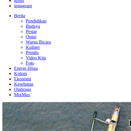
gplus
instagram
Berita
Pendidikan
Budaya
Pesiar
Opini
Warga Bicara
Kuliner
Pemilu
Video Kita
Foto
Energi Hijau
Kolom
Ekonomi
Kesehatan
Olahraga
MixMax