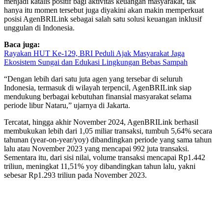
menjadi katalis positif bagi aktivitas keuangan masyarakat, tak
hanya itu momen tersebut juga diyakini akan makin memperkuat
posisi AgenBRILink sebagai salah satu solusi keuangan inklusif
unggulan di Indonesia.
Baca juga:
Rayakan HUT Ke-129, BRI Peduli Ajak Masyarakat Jaga
Ekosistem Sungai dan Edukasi Lingkungan Bebas Sampah
“Dengan lebih dari satu juta agen yang tersebar di seluruh
Indonesia, termasuk di wilayah terpencil, AgenBRILink siap
mendukung berbagai kebutuhan finansial masyarakat selama
periode libur Nataru,” ujarnya di Jakarta.
Tercatat, hingga akhir November 2024, AgenBRILink berhasil
membukukan lebih dari 1,05 miliar transaksi, tumbuh 5,64% secara
tahunan (year-on-year/yoy) dibandingkan periode yang sama tahun
lalu atau November 2023 yang mencapai 992 juta transaksi.
Sementara itu, dari sisi nilai, volume transaksi mencapai Rp1.442
triliun, meningkat 11,51% yoy dibandingkan tahun lalu, yakni
sebesar Rp1.293 triliun pada November 2023.