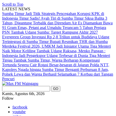
Scroll to Top
LATEST NEWS
Sumba Timur Jadi Titik Strategis Pencegahan Korupsi KPK di
Indonesia Timur
Sadis! Ayah Tiri di Sumba Timur Siksa Balita 3
Tahun, Digantung Terbalik dan Direndam Air Es
Diamankan Bawa
91 Gram Emas, Petani asal Umalulu Terancam 5 Tahun Penjara
PSN Tambak Udang Sumba: Target Rampung Akhir 2027
Evergreen Group Investasi Rp 2,8 Triliun untuk Budidaya Udang
Terintegrasi di Sumba Timur
Bupati Resmikan THR dan Humba
Merdeka Festival 2026, UMKM Jadi Inisiator Utama
Tiga Menteri
Naik Motor Keliling Tambak Udang Raksasa, Menko Pangan :
Indonesia Jadi Pengekspor Udang Terbesar di Dunia
Tiga Menteri
Tinjau Tambak Sumba Timur, Warga Berharap Kompensasi
Tertunda Segera Cair
Rotasi Besar-besaran di Jajaran Polda NTT,
Kapolres Ngada hingga Sumba Timur Berganti
Perburuan 8 Jam,
Polsek Lewa dan Warga Berhasil Selamatkan 7 Kerbau dari Tangan
Pencuri
Kamis, Agustus 6th, 2026
Follow
facebook
youtube