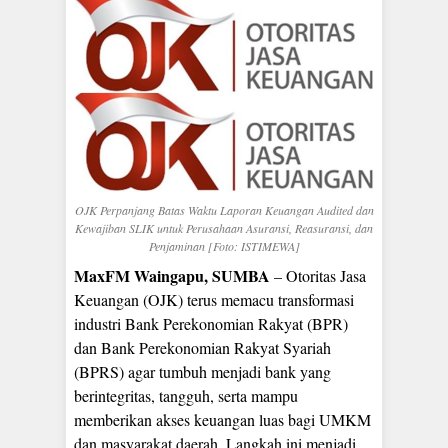
OJK Perpanjang Batas Waktu Laporan Keuangan Audited dan
Kewajiban SLIK untuk Perusahaan Asuransi, Reasuransi, dan
Penjaminan [Foto: ISTIMEWA]
MaxFM Waingapu, SUMBA
– Otoritas Jasa
Keuangan (OJK) terus memacu transformasi
industri Bank Perekonomian Rakyat (BPR)
dan Bank Perekonomian Rakyat Syariah
(BPRS) agar tumbuh menjadi bank yang
berintegritas, tangguh, serta mampu
memberikan akses keuangan luas bagi UMKM
dan masyarakat daerah. Langkah ini menjadi