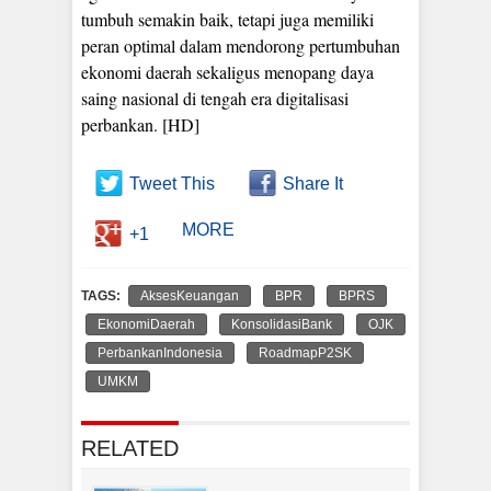
tumbuh semakin baik, tetapi juga memiliki
peran optimal dalam mendorong pertumbuhan
ekonomi daerah sekaligus menopang daya
saing nasional di tengah era digitalisasi
perbankan. [HD]
Tweet This
Share It
MORE
+1
TAGS:
AksesKeuangan
BPR
BPRS
EkonomiDaerah
KonsolidasiBank
OJK
PerbankanIndonesia
RoadmapP2SK
UMKM
RELATED