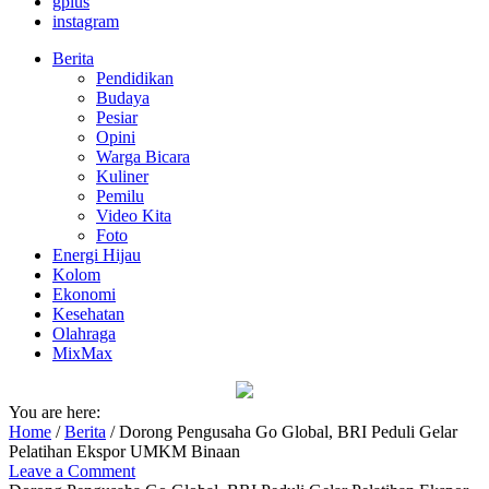
gplus
instagram
Berita
Pendidikan
Budaya
Pesiar
Opini
Warga Bicara
Kuliner
Pemilu
Video Kita
Foto
Energi Hijau
Kolom
Ekonomi
Kesehatan
Olahraga
MixMax
You are here:
Home
/
Berita
/
Dorong Pengusaha Go Global, BRI Peduli Gelar
Pelatihan Ekspor UMKM Binaan
Leave a Comment