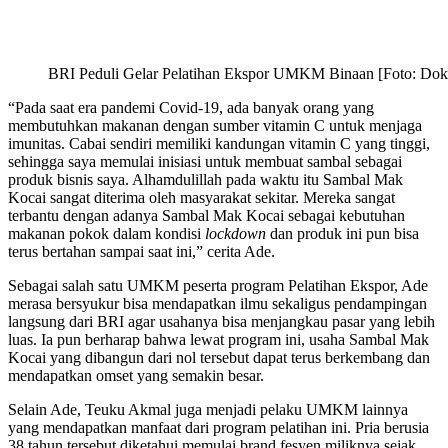
BRI Peduli Gelar Pelatihan Ekspor UMKM Binaan [Foto: Dok
“Pada saat era pandemi Covid-19, ada banyak orang yang
membutuhkan makanan dengan sumber vitamin C untuk menjaga
imunitas. Cabai sendiri memiliki kandungan vitamin C yang tinggi,
sehingga saya memulai inisiasi untuk membuat sambal sebagai
produk bisnis saya. Alhamdulillah pada waktu itu Sambal Mak
Kocai sangat diterima oleh masyarakat sekitar. Mereka sangat
terbantu dengan adanya Sambal Mak Kocai sebagai kebutuhan
makanan pokok dalam kondisi
lockdown
dan produk ini pun bisa
terus bertahan sampai saat ini,” cerita Ade.
Sebagai salah satu UMKM peserta program Pelatihan Ekspor, Ade
merasa bersyukur bisa mendapatkan ilmu sekaligus pendampingan
langsung dari BRI agar usahanya bisa menjangkau pasar yang lebih
luas. Ia pun berharap bahwa lewat program ini, usaha Sambal Mak
Kocai yang dibangun dari nol tersebut dapat terus berkembang dan
mendapatkan omset yang semakin besar.
Selain Ade, Teuku Akmal juga menjadi pelaku UMKM lainnya
yang mendapatkan manfaat dari program pelatihan ini. Pria berusia
38 tahun tersebut diketahui memulai brand fesyen miliknya sejak