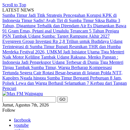
Scroll to Top
LATEST NEWS
Sumba Timur Jadi Titik Strategis Pencegahan Korupsi KPK di
Indonesia Timur
Sadis! Ayah Tiri di Sumba Timur Siksa Balita 3
Tahun, Digantung Terbalik dan Direndam Air Es
Diamankan Bawa
91 Gram Emas, Petani asal Umalulu Terancam 5 Tahun Penjara
PSN Tambak Udang Sumba: Target Rampung Akhir 2027
Evergreen Group Investasi Rp 2,8 Triliun untuk Budidaya Udang
Terintegrasi di Sumba Timur
Bupati Resmikan THR dan Humba
Merdeka Festival 2026, UMKM Jadi Inisiator Utama
Tiga Menteri
Naik Motor Keliling Tambak Udang Raksasa, Menko Pangan :
Indonesia Jadi Pengekspor Udang Terbesar di Dunia
Tiga Menteri
Tinjau Tambak Sumba Timur, Warga Berharap Kompensasi
Tertunda Segera Cair
Rotasi Besar-besaran di Jajaran Polda NTT,
Kapolres Ngada hingga Sumba Timur Berganti
Perburuan 8 Jam,
Polsek Lewa dan Warga Berhasil Selamatkan 7 Kerbau dari Tangan
Pencuri
Jumat, Agustus 7th, 2026
Follow
facebook
youtube