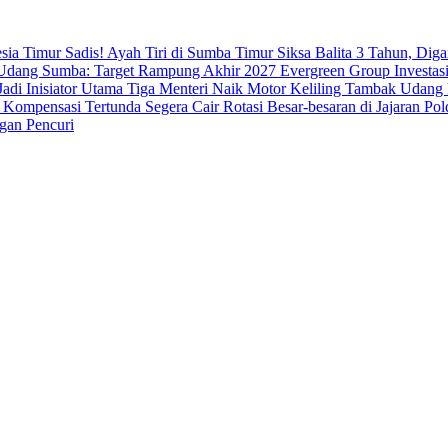
esia Timur
Sadis! Ayah Tiri di Sumba Timur Siksa Balita 3 Tahun, Dig
dang Sumba: Target Rampung Akhir 2027
Evergreen Group Investasi
di Inisiator Utama
Tiga Menteri Naik Motor Keliling Tambak Udang 
 Kompensasi Tertunda Segera Cair
Rotasi Besar-besaran di Jajaran 
gan Pencuri