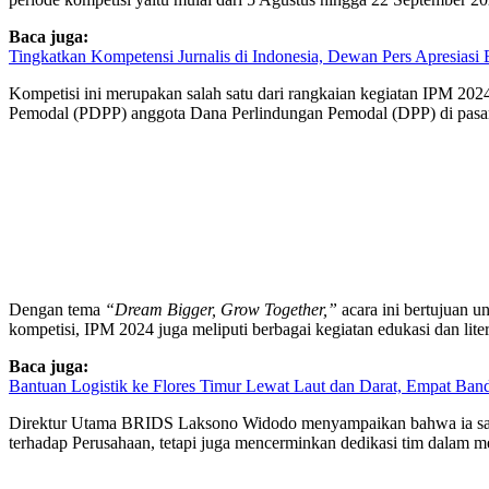
Baca juga:
Tingkatkan Kompetensi Jurnalis di Indonesia, Dewan Pers Apresiasi
Kompetisi ini merupakan salah satu dari rangkaian kegiatan IPM 20
Pemodal (PDPP) anggota Dana Perlindungan Pemodal (DPP) di pasar
Dengan tema
“Dream Bigger, Grow Together,”
acara ini bertujuan u
kompetisi, IPM 2024 juga meliputi berbagai kegiatan edukasi dan litera
Baca juga:
Bantuan Logistik ke Flores Timur Lewat Laut dan Darat, Empat Ban
Direktur Utama BRIDS Laksono Widodo menyampaikan bahwa ia sanga
terhadap Perusahaan, tetapi juga mencerminkan dedikasi tim dalam m