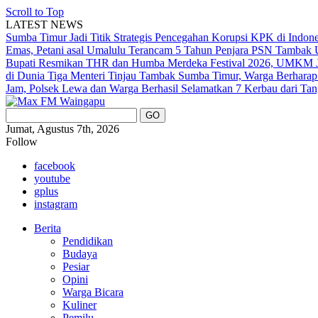
Scroll to Top
LATEST NEWS
Sumba Timur Jadi Titik Strategis Pencegahan Korupsi KPK di Indon
Emas, Petani asal Umalulu Terancam 5 Tahun Penjara
PSN Tambak U
Bupati Resmikan THR dan Humba Merdeka Festival 2026, UMKM Ja
di Dunia
Tiga Menteri Tinjau Tambak Sumba Timur, Warga Berharap
Jam, Polsek Lewa dan Warga Berhasil Selamatkan 7 Kerbau dari Tan
Jumat, Agustus 7th, 2026
Follow
facebook
youtube
gplus
instagram
Berita
Pendidikan
Budaya
Pesiar
Opini
Warga Bicara
Kuliner
Pemilu