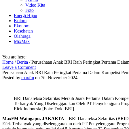
Video Kita
Foto
Energi Hijau
Kolom
Ekonomi
Kesehatan
Olahraga
MixMax
You are here:
Home
/
Berita
/
Perusahaan Anak BRI Raih Peringkat Pertama Dalam
Leave a Comment
Perusahaan Anak BRI Raih Peringkat Pertama Dalam Kompetisi Pem
Posted by
maxfm
on 7th November 2024
BRI Danareksa Sekuritas Meraih Juara Pertama Dalam Kompe
Terbanyak Yang Diselenggarakan Oleh PT Penyelenggara Prog
Efek Indonesia [Foto: Dok. BRI]
MaxFM Waingapu, JAKARTA
– BRI Danareksa Sekuritas (BRIDS
Efek Terbanyak yang diselenggarakan oleh PT Penyelenggara Program
periode kompetisi yaitu mulai dari 5 Agustus hingga 22 September 