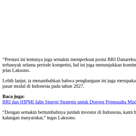
“Prestasi ini tentunya juga semakin memperkuat posisi BRI Danareksa
terbanyak selama periode kompetisi, hal ini juga menunjukkan komit
jelas Laksono.
Lebih lanjut, ia menambahkan bahwa penghargaan ini juga merupa
pasar modal di Indonesia pada tahun 2027.
Baca juga:
BRI dan HIPMI Jalin Sinergi Strategis untuk Dorong Pengusaha Mu
“Dengan semakin bertumbuhnya jumlah investor di Indonesia, kami be
kalangan masyarakat,” tegas Laksono.