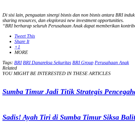
Di sisi lain, penguatan sinergi bisnis dan non bisnis antara BRI 
sharing resources, dan eksplorasi new investment opportunities.
“BRI berharap seluruh Perusahaan Anak dapat memberikan kontribu
Tweet This
Share It
+1
MORE
Tags:
BRI
BRI Danareksa Sekuritas
BRI Group
Perusahaan Anak
Related
YOU MIGHT BE INTERESTED IN THESE ARTICLES
Sumba Timur Jadi Titik Strategis Pencega
Sadis! Ayah Tiri di Sumba Timur Siksa Bal