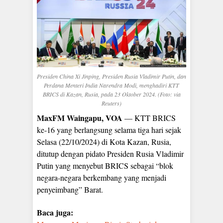
Presiden China Xi Jinping, Presiden Rusia Vladimir Putin, dan
Perdana Menteri India Narendra Modi, menghadiri KTT
BRICS di Kazan, Rusia, pada 23 Oktober 2024. (Foto: via
Reuters)
MaxFM Waingapu, VOA
— KTT BRICS
ke-16 yang berlangsung selama tiga hari sejak
Selasa (22/10/2024) di Kota Kazan, Rusia,
ditutup dengan pidato Presiden Rusia Vladimir
Putin yang menyebut BRICS sebagai “blok
negara-negara berkembang yang menjadi
penyeimbang” Barat.
Baca juga: