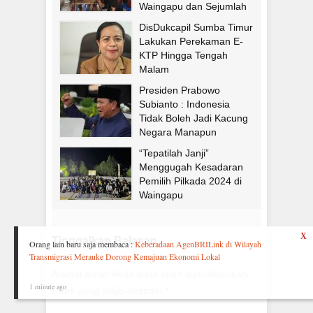
Waingapu dan Sejumlah
Sekolah
DisDukcapil Sumba Timur
Lakukan Perekaman E-
KTP Hingga Tengah
Malam
Presiden Prabowo
Subianto : Indonesia
Tidak Boleh Jadi Kacung
Negara Manapun
“Tepatilah Janji”
Menggugah Kesadaran
Pemilih Pilkada 2024 di
Waingapu
X
Tinggalkan Balasan
Orang lain baru saja membaca :
Keberadaan AgenBRILink di Wilayah
Transmigrasi Merauke Dorong Kemajuan Ekonomi Lokal
Alamat email Anda tidak akan dipublikasikan.
1 minute ago
Ruas yang wajib ditandai
*