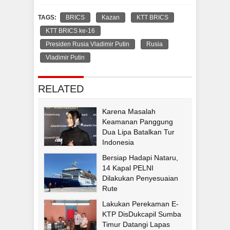
TAGS:
BRICS
Kazan
KTT BRICS
KTT BRICS ke-16
Presiden Rusia Vladimir Putin
Rusia
Vladimir Putin
RELATED
Karena Masalah
Keamanan Panggung
Dua Lipa Batalkan Tur
Indonesia
Bersiap Hadapi Nataru,
14 Kapal PELNI
Dilakukan Penyesuaian
Rute
Lakukan Perekaman E-
KTP DisDukcapil Sumba
Timur Datangi Lapas