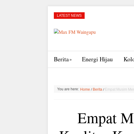
LATEST NEWS
Berita
Energi Hijau
Kol
/
/
You are here:
Home
Berita
Empat Musim Mend
Empat M