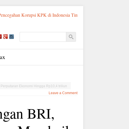
Korupsi KPK di Indonesia Timur
Sadis! Ayah Tiri di Sumba Tim
ax
Perputaran Ekonomi Hingga Rp10,4 triliun
Leave a Comment
gan BRI,