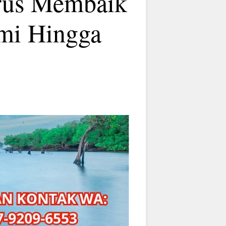
erus Membaik
mi Hingga