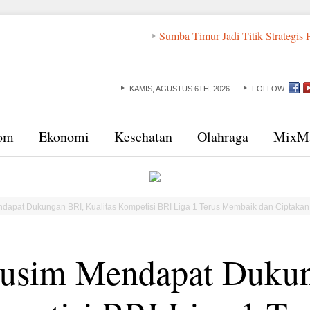
Sumba Timur Jadi Titik Strategis Pencegahan 
KAMIS, AGUSTUS 6TH, 2026
FOLLOW
om
Ekonomi
Kesehatan
Olahraga
MixM
apat Dukungan BRI, Kualitas Kompetisi BRI Liga 1 Terus Membaik dan Ciptakan 
usim Mendapat Dukun