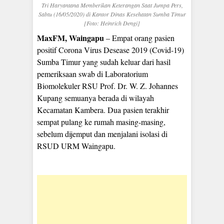
Tri Haryantana Memberikan Keterangan Saat Jumpa Pers,
Sabtu (16/05/2020) di Kantor Dinas Kesehatan Sumba Timur
[Foto: Heinrich Dengi]
MaxFM, Waingapu
– Empat orang pasien
positif Corona Virus Desease 2019 (Covid-19)
Sumba Timur yang sudah keluar dari hasil
pemeriksaan swab di Laboratorium
Biomolekuler RSU Prof. Dr. W. Z. Johannes
Kupang semuanya berada di wilayah
Kecamatan Kambera. Dua pasien terakhir
sempat pulang ke rumah masing-masing,
sebelum dijemput dan menjalani isolasi di
RSUD URM Waingapu.