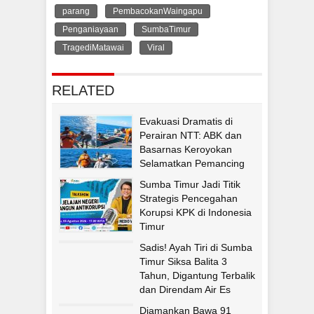
parang
PembacokanWaingapu
Penganiayaan
SumbaTimur
TragediMatawai
Viral
RELATED
Evakuasi Dramatis di
Perairan NTT: ABK dan
Basarnas Keroyokan
Selamatkan Pemancing
Asal Fatululi
Sumba Timur Jadi Titik
Strategis Pencegahan
Korupsi KPK di Indonesia
Timur
Sadis! Ayah Tiri di Sumba
Timur Siksa Balita 3
Tahun, Digantung Terbalik
dan Direndam Air Es
Diamankan Bawa 91