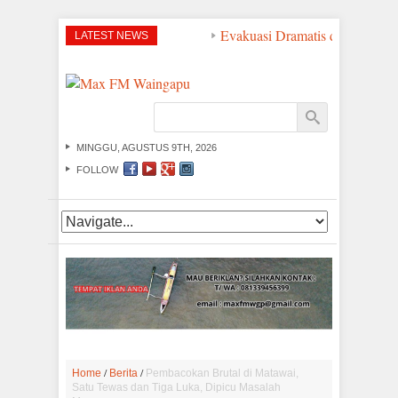
Evakuasi Dramatis di Perairan 
LATEST NEWS
MINGGU, AGUSTUS 9TH, 2026
FOLLOW
/
/
Home
Berita
Pembacokan Brutal di Matawai,
Satu Tewas dan Tiga Luka, Dipicu Masalah