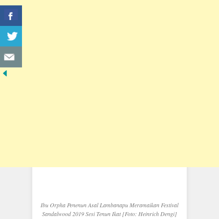
Ibu Orpha Penenun Asal Lambanapu Meramaikan Festival
Sandalwood 2019 Sesi Tenun Ikat [Foto: Heinrich Dengi]