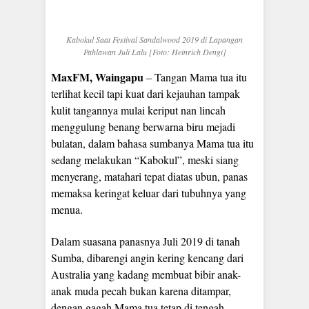
Kabokul Saat Festival Sandalwood 2019 di Lapangan
Pahlawan Juli Lalu [Foto: Heinrich Dengi]
MaxFM, Waingapu
– Tangan Mama tua itu
terlihat kecil tapi kuat dari kejauhan tampak
kulit tangannya mulai keriput nan lincah
menggulung benang berwarna biru mejadi
bulatan, dalam bahasa sumbanya Mama tua itu
sedang melakukan “Kabokul”, meski siang
menyerang, matahari tepat diatas ubun, panas
memaksa keringat keluar dari tubuhnya yang
menua.
Dalam suasana panasnya Juli 2019 di tanah
Sumba, dibarengi angin kering kencang dari
Australia yang kadang membuat bibir anak-
anak muda pecah bukan karena ditampar,
dengan gagah Mama tua tetap di tengah