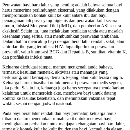
Perawatan bayi baru lahir yang penting adalah bahwa semua bayi
harus menerima perlindungan eksternal, yang dilakukan dengan
mempromosikan kontak kulit ke kulit antara ibu dan bayi,
penanganan tali pusar yang higienis dan perawatan kulit secara
umum, Inisiasi Menyusui Dini (IMD), dan pemberian ASI secara
eksklusif. Selain itu, juga melakukan penilaian tanda atau masalah
kesehatan yang serius, atau membutuhkan perawatan tambahan.
Dalam hal ini mencakup bayi dengan berat lahir rendah, sakit, atau
lahir dari ibu yang terinfeksi HIV. Juga diperlukan perawatan
preventif, yaitu imunisasi BCG dan Hepatitis B, suntikan vitamin K,
dan profilaksis infeksi mata.
Keluarga diedukasi sampai mampu mengenali tanda bahaya,
termasuk kesulitan menetek, aktivitas atau menangis yang
berkurang, sulit bernapas, demam, kejang, atau kulit terasa dingin.
Keluarga harus dinasihati untuk mencari perawatan medis segera,
jika perlu. Selain itu, keluarga juga harus secepatnya mendaftarkan
kelahiran untuk memeroleh akte, membawa bayi untuk datang
kontrol ke fasilitas kesehatan, dan memintakan vaksinasi tepat
waktu, sesuai dengan jadwal nasional.
Pada bayi berat lahir rendah dan bayi prematur, keluarga harus
dibantu dalam menemukan rumah sakit untuk merawat bayi,
meningkatkan perhatian untuk menjaga kehangatan bayi baru lahir,
termasuk kontak kulit ke kulit ibu dengan bayi, kecuali ada alasan