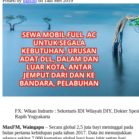
Posted by
maxfm
on 14th Mei 2019
FX. Wikan Indrarto : Sekretaris IDI Wilayah DIY, Dokter Spes
Rapih Yogyakarta
MaxFM, Waingapu
– Secara global 2,5 juta bayi meninggal pada
bulan pertama kehidupan pada tahun 2017. Data ini menunjukkan
adanya sekitar 7.000 kematian global bayi baru lahir setiap hari,