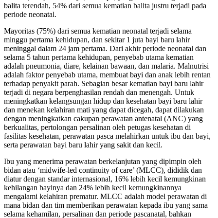
balita terendah, 54% dari semua kematian balita justru terjadi pada
periode neonatal.
Mayoritas (75%) dari semua kematian neonatal terjadi selama
minggu pertama kehidupan, dan sekitar 1 juta bayi baru lahir
meninggal dalam 24 jam pertama. Dari akhir periode neonatal dan
selama 5 tahun pertama kehidupan, penyebab utama kematian
adalah pneumonia, diare, kelainan bawaan, dan malaria. Malnutrisi
adalah faktor penyebab utama, membuat bayi dan anak lebih rentan
terhadap penyakit parah. Sebagian besar kematian bayi baru lahir
terjadi di negara berpenghasilan rendah dan menengah. Untuk
meningkatkan kelangsungan hidup dan kesehatan bayi baru lahir
dan menekan kelahiran mati yang dapat dicegah, dapat dilakukan
dengan meningkatkan cakupan perawatan antenatal (ANC) yang
berkualitas, pertolongan persalinan oleh petugas kesehatan di
fasilitas kesehatan, perawatan pasca melahirkan untuk ibu dan bayi,
serta perawatan bayi baru lahir yang sakit dan kecil.
Ibu yang menerima perawatan berkelanjutan yang dipimpin oleh
bidan atau ‘midwife-led continuity of care’ (MLCC), dididik dan
diatur dengan standar internasional, 16% lebih kecil kemungkinan
kehilangan bayinya dan 24% lebih kecil kemungkinannya
mengalami kelahiran prematur. MLCC adalah model perawatan di
mana bidan dan tim memberikan perawatan kepada ibu yang sama
selama kehamilan, persalinan dan periode pascanatal, bahkan