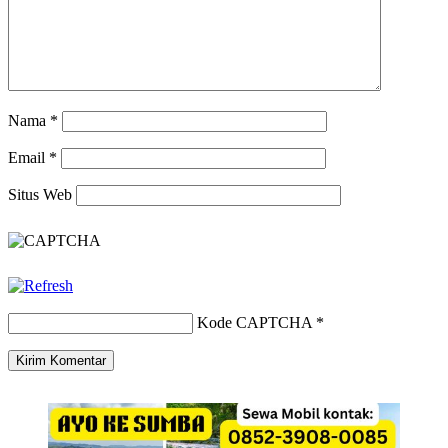
Nama
*
Email
*
Situs Web
Kode CAPTCHA
*