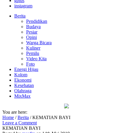
gplus
instagram
Berita
Pendidikan
Budaya
Pesiar
Opini
Warga Bicara
Kuliner
Pemilu
Video Kita
Foto
Energi Hijau
Kolom
Ekonomi
Kesehatan
Olahraga
MixMax
You are here:
Home
/
Berita
/
KEMATIAN BAYI
Leave a Comment
KEMATIAN BAYI