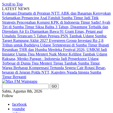
Scroll to Top
LATEST NEWS
Evakuasi Dramatis di Perairan NTT: ABK dan Basarnas Keroyokan
Selamatkan Pemancing Asal Fatululi
Sumba Timur Jadi Titik
Strategis Pencegahan Korupsi KPK di Indonesia Timur
Sadis! Ayah
Tiri di Sumba Timur Siksa Balita 3 Tahun, Digantung Terbalik dan
Direndam Air Es
Diamankan Bawa 91 Gram Emas, Petani asal
Umalulu Terancam 5 Tahun Penjara
PSN Tambak Udang Sumba:
Target Rampung Akhir 2027
Evergreen Group Investasi Rp 2,8
Triliun untuk Budidaya Udang Terintegrasi di Sumba Timur
Bupati
Resmikan THR dan Humba Merdeka Festival 2026, UMKM Jadi
Inisiator Utama
Tiga Menteri Naik Motor Keliling Tambak Udang
Raksasa, Menko Pangan : Indonesia Jadi Pengekspor Udang
Terbesar di Dunia
Tiga Menteri Tinjau Tambak Sumba Timur,
Warga Berharap Kompensasi Tertunda Segera Cair
Rotasi Besar-
besaran di Jajaran Polda NTT, Kapolres Ngada hingga Sumba
Timur Berganti
Sabtu, Agustus 8th, 2026
Follow
facebook
youtube