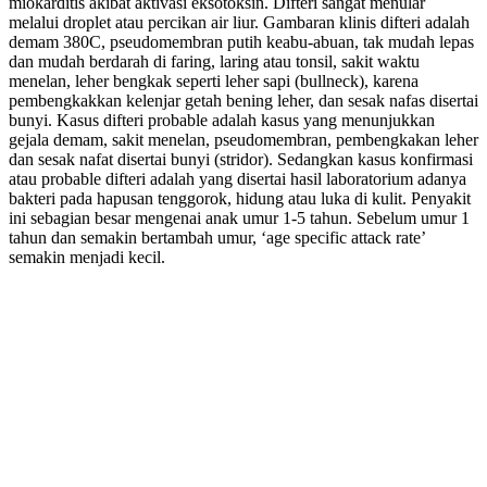
miokarditis akibat aktivasi eksotoksin. Difteri sangat menular
melalui droplet atau percikan air liur. Gambaran klinis difteri adalah
demam 380C, pseudomembran putih keabu-abuan, tak mudah lepas
dan mudah berdarah di faring, laring atau tonsil, sakit waktu
menelan, leher bengkak seperti leher sapi (bullneck), karena
pembengkakkan kelenjar getah bening leher, dan sesak nafas disertai
bunyi. Kasus difteri probable adalah kasus yang menunjukkan
gejala demam, sakit menelan, pseudomembran, pembengkakan leher
dan sesak nafat disertai bunyi (stridor). Sedangkan kasus konfirmasi
atau probable difteri adalah yang disertai hasil laboratorium adanya
bakteri pada hapusan tenggorok, hidung atau luka di kulit. Penyakit
ini sebagian besar mengenai anak umur 1-5 tahun. Sebelum umur 1
tahun dan semakin bertambah umur, ‘age specific attack rate’
semakin menjadi kecil.