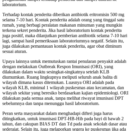
laboratorium.
Terhadap kontak penderita diberikan antibiotik eritromisin 500 mg
selama 7-10 hari. Kontak penderita adalah orang yang tinggal satu
rumah, yang berbagi peralatan makanan minuman yang mungkin
terkena sekret penderita. Jika hasil laboratorium kontak penderita
juga positif, maka dilanjutkan pemberian antibiotik selama 7-10 hari
lagi, sampai hasil pemeriksaan laboratoriumnya negatif. Selain itu,
juga dilakukan pemantauan kontak penderita, agar obat diminum
sesuai aturan.
Upaya lainnya untuk memutuskan rantai penularan penyakit adalah
dengan melakukan Outbreak Respon Imunisasi (ORI), yang
dilakukan dalam waktu sesingkat-singkatnya setelah KLB
diumumkan. Ruang lingkupnya meliputi seluruh anak balita di
wilayah dimana kasus ditemukan. Luasnya ORI adalah pada
wilayah KLB, minimal 1 wilayah puskesmas atau kecamatan, dan
wilayah sekitar yang beresiko berdasarkan kajian epidemiologi. ORI
dilakukan pada semua anak, tanpa melihat riwayat imunisasi DPT
sebelumnya dan tanpa menunggu hasil laboratorium.
Peran serta masyarakat dalam menghadapi difteri juga harus
ditingkatkan, untuk imunisasi DPT-HB-Hib pada bayi di bawah 2
tahun, dan cakupan BIAS DT dan Td pada anak sekolah dasar atau
sederajat. Selain itu, juga melaporkan segera ke puskesmas jika ada