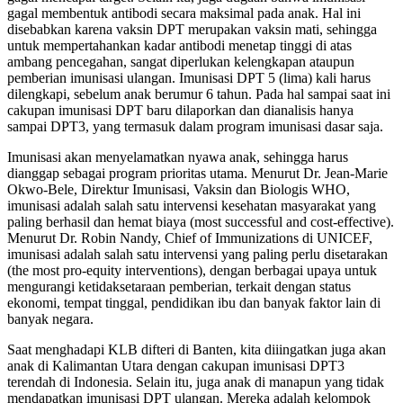
gagal membentuk antibodi secara maksimal pada anak. Hal ini
disebabkan karena vaksin DPT merupakan vaksin mati, sehingga
untuk mempertahankan kadar antibodi menetap tinggi di atas
ambang pencegahan, sangat diperlukan kelengkapan ataupun
pemberian imunisasi ulangan. Imunisasi DPT 5 (lima) kali harus
dilengkapi, sebelum anak berumur 6 tahun. Pada hal sampai saat ini
cakupan imunisasi DPT baru dilaporkan dan dianalisis hanya
sampai DPT3, yang termasuk dalam program imunisasi dasar saja.
Imunisasi akan menyelamatkan nyawa anak, sehingga harus
dianggap sebagai program prioritas utama. Menurut Dr. Jean-Marie
Okwo-Bele, Direktur Imunisasi, Vaksin dan Biologis WHO,
imunisasi adalah salah satu intervensi kesehatan masyarakat yang
paling berhasil dan hemat biaya (most successful and cost-effective).
Menurut Dr. Robin Nandy, Chief of Immunizations di UNICEF,
imunisasi adalah salah satu intervensi yang paling perlu disetarakan
(the most pro-equity interventions), dengan berbagai upaya untuk
mengurangi ketidaksetaraan pemberian, terkait dengan status
ekonomi, tempat tinggal, pendidikan ibu dan banyak faktor lain di
banyak negara.
Saat menghadapi KLB difteri di Banten, kita diiingatkan juga akan
anak di Kalimantan Utara dengan cakupan imunisasi DPT3
terendah di Indonesia. Selain itu, juga anak di manapun yang tidak
mendapatkan imunisasi DPT ulangan. Mereka adalah kelompok