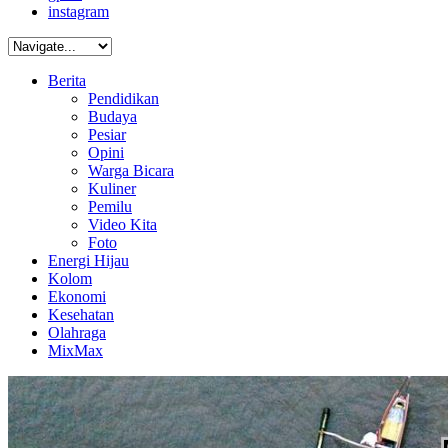
instagram
Berita
Pendidikan
Budaya
Pesiar
Opini
Warga Bicara
Kuliner
Pemilu
Video Kita
Foto
Energi Hijau
Kolom
Ekonomi
Kesehatan
Olahraga
MixMax