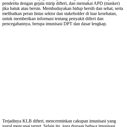
penderita dengan gejala mirip difteri, dan memakai APD (masker)
jika batuk atau bersin. Membudayakan hidup bersih dan sehat, serta
melibatkan peran lintas sektor dan stakeholder di luar kesehatan,
untuk memberikan informasi tentang penyakit difteri dan
pencegahannya, berupa imunisasi DPT dan dasar lengkap.
Terjadinya KLB difteri, mencerminkan cakupan imunisasi yang
gagal mencapai target. Selain itu, juga dugaan bahwa imunisasi