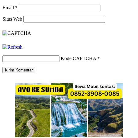
Email
*
Situs Web
Kode CAPTCHA
*