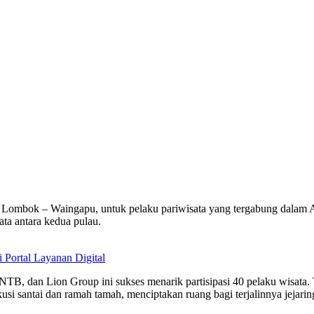
ombok – Waingapu, untuk pelaku pariwisata yang tergabung dalam AS
ta antara kedua pulau.
Portal Layanan Digital
TB, dan Lion Group ini sukses menarik partisipasi 40 pelaku wisata. T
i santai dan ramah tamah, menciptakan ruang bagi terjalinnya jejaring