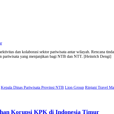
ur
tivitas dan kolaborasi sektor pariwisata antar wilayah. Rencana tinda
an pariwisata yang menjanjikan bagi NTB dan NTT. [Heinrich Dengi]
Kepala Dinas Pariwisata Provinsi NTB
Lion Group
Rinjani Travel Ma
ahan Korupsi KPK di Indonesia Timur