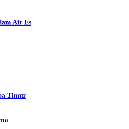
ndam Air Es
mba Timur
ama