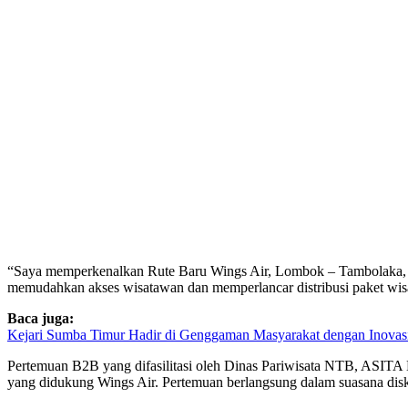
“Saya memperkenalkan Rute Baru Wings Air, Lombok – Tambolaka, L
memudahkan akses wisatawan dan memperlancar distribusi paket wisa
Baca juga:
Kejari Sumba Timur Hadir di Genggaman Masyarakat dengan Inovasi 
Pertemuan B2B yang difasilitasi oleh Dinas Pariwisata NTB, ASITA N
yang didukung Wings Air. Pertemuan berlangsung dalam suasana diskus