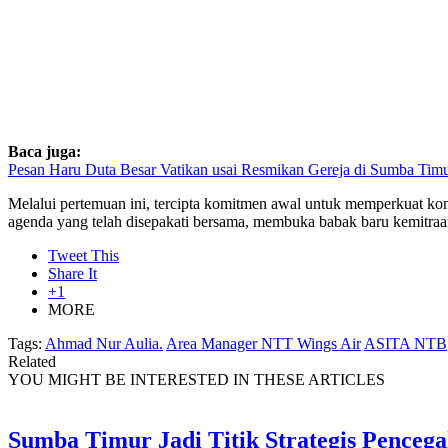
Baca juga:
Pesan Haru Duta Besar Vatikan usai Resmikan Gereja di Sumba Tim
Melalui pertemuan ini, tercipta komitmen awal untuk memperkuat konek
agenda yang telah disepakati bersama, membuka babak baru kemitra
Tweet This
Share It
+1
MORE
Tags:
Ahmad Nur Aulia.
Area Manager NTT Wings Air
ASITA NTB
Related
YOU MIGHT BE INTERESTED IN THESE ARTICLES
Sumba Timur Jadi Titik Strategis Penceg