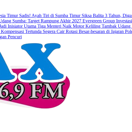
esia Timur
Sadis! Ayah Tiri di Sumba Timur Siksa Balita 3 Tahun, Dig
dang Sumba: Target Rampung Akhir 2027
Evergreen Group Investasi
di Inisiator Utama
Tiga Menteri Naik Motor Keliling Tambak Udang 
 Kompensasi Tertunda Segera Cair
Rotasi Besar-besaran di Jajaran 
gan Pencuri