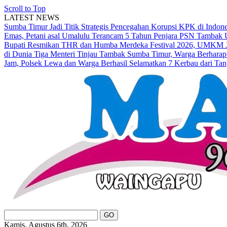
Scroll to Top
LATEST NEWS
Sumba Timur Jadi Titik Strategis Pencegahan Korupsi KPK di Indon
Emas, Petani asal Umalulu Terancam 5 Tahun Penjara
PSN Tambak U
Bupati Resmikan THR dan Humba Merdeka Festival 2026, UMKM Ja
di Dunia
Tiga Menteri Tinjau Tambak Sumba Timur, Warga Berharap
Jam, Polsek Lewa dan Warga Berhasil Selamatkan 7 Kerbau dari Tan
Kamis, Agustus 6th, 2026