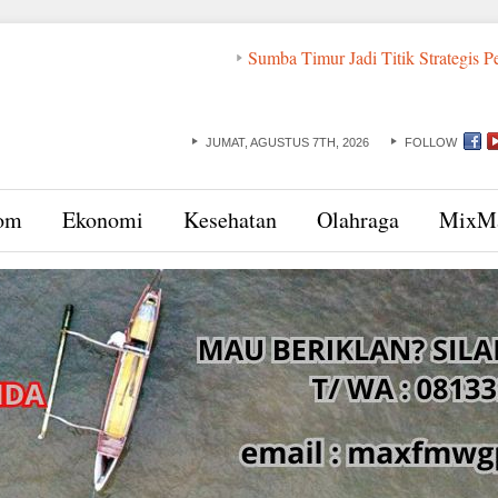
Sumba Timur Jadi Titik Strategis Pencegahan 
JUMAT, AGUSTUS 7TH, 2026
FOLLOW
om
Ekonomi
Kesehatan
Olahraga
MixM