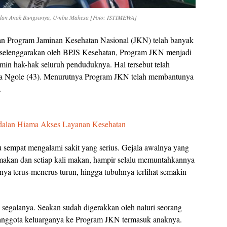
) dan Anak Bungsunya, Umbu Mahesa [Foto: ISTIMEWA]
n Program Jaminan Kesehatan Nasional (JKN) telah banyak
iselenggarakan oleh BPJS Kesehatan, Program JKN menjadi
in hak-hak seluruh penduduknya. Hal tersebut telah
ana Ngole (43). Menurutnya Program JKN telah membantunya
.
ndalan Hiama Akses Layanan Kesehatan
 sempat mengalami sakit yang serius. Gejala awalnya yang
 makan dan setiap kali makan, hampir selalu memuntahkannya
nya terus-menerus turun, hingga tubuhnya terlihat semakin
 segalanya. Seakan sudah digerakkan oleh naluri seorang
n anggota keluarganya ke Program JKN termasuk anaknya.