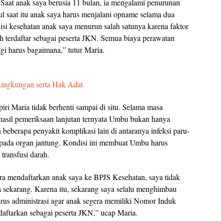
 Saat anak saya berusia 11 bulan, ia mengalami penurunan
tul saat itu anak saya harus menjalani opname selama dua
i kesehatan anak saya menurun salah satunya karena faktor
h terdaftar sebagai peserta JKN. Semua biaya perawatan
agi harus bagaimana,” tutur Maria.
ngkungan serta Hak Adat
i Maria tidak berhenti sampai di situ. Selama masa
hasil pemeriksaan lanjutan ternyata Umbu bukan hanya
eberapa penyakit komplikasi lain di antaranya infeksi paru-
 pada organ jantung. Kondisi ini membuat Umbu harus
transfusi darah.
gera mendaftarkan anak saya ke BPJS Kesehatan, saya tidak
ekarang. Karena itu, sekarang saya selalu menghimbau
 urus administrasi agar anak segera memiliki Nomor Induk
aftarkan sebagai peserta JKN,” ucap Maria.