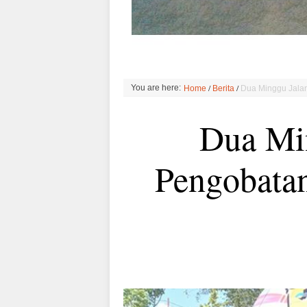
/
/
You are here:
Home
Berita
Dua Minggu Jalan
Dua Min
Pengobata