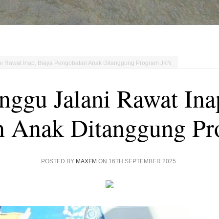
i Rawat Inap, Biaya Pengobatan Anak Ditanggung Program JKN
ggu Jalani Rawat Ina
n Anak Ditanggung P
POSTED BY
MAXFM
ON 16TH SEPTEMBER 2025