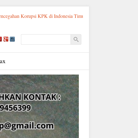
Korupsi KPK di Indonesia Timur
Sadis! Ayah Tiri di Sumba Tim
ax