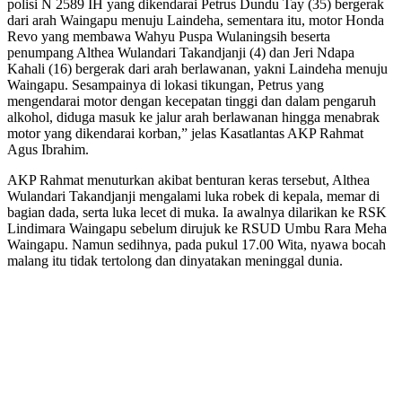
polisi N 2589 IH yang dikendarai Petrus Dundu Tay (35) bergerak
dari arah Waingapu menuju Laindeha, sementara itu, motor Honda
Revo yang membawa Wahyu Puspa Wulaningsih beserta
penumpang Althea Wulandari Takandjanji (4) dan Jeri Ndapa
Kahali (16) bergerak dari arah berlawanan, yakni Laindeha menuju
Waingapu. Sesampainya di lokasi tikungan, Petrus yang
mengendarai motor dengan kecepatan tinggi dan dalam pengaruh
alkohol, diduga masuk ke jalur arah berlawanan hingga menabrak
motor yang dikendarai korban,” jelas Kasatlantas AKP Rahmat
Agus Ibrahim.
AKP Rahmat menuturkan akibat benturan keras tersebut, Althea
Wulandari Takandjanji mengalami luka robek di kepala, memar di
bagian dada, serta luka lecet di muka. Ia awalnya dilarikan ke RSK
Lindimara Waingapu sebelum dirujuk ke RSUD Umbu Rara Meha
Waingapu. Namun sedihnya, pada pukul 17.00 Wita, nyawa bocah
malang itu tidak tertolong dan dinyatakan meninggal dunia.