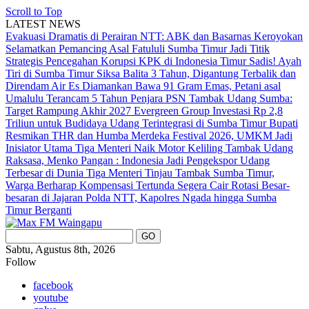
Scroll to Top
LATEST NEWS
Evakuasi Dramatis di Perairan NTT: ABK dan Basarnas Keroyokan
Selamatkan Pemancing Asal Fatululi
Sumba Timur Jadi Titik
Strategis Pencegahan Korupsi KPK di Indonesia Timur
Sadis! Ayah
Tiri di Sumba Timur Siksa Balita 3 Tahun, Digantung Terbalik dan
Direndam Air Es
Diamankan Bawa 91 Gram Emas, Petani asal
Umalulu Terancam 5 Tahun Penjara
PSN Tambak Udang Sumba:
Target Rampung Akhir 2027
Evergreen Group Investasi Rp 2,8
Triliun untuk Budidaya Udang Terintegrasi di Sumba Timur
Bupati
Resmikan THR dan Humba Merdeka Festival 2026, UMKM Jadi
Inisiator Utama
Tiga Menteri Naik Motor Keliling Tambak Udang
Raksasa, Menko Pangan : Indonesia Jadi Pengekspor Udang
Terbesar di Dunia
Tiga Menteri Tinjau Tambak Sumba Timur,
Warga Berharap Kompensasi Tertunda Segera Cair
Rotasi Besar-
besaran di Jajaran Polda NTT, Kapolres Ngada hingga Sumba
Timur Berganti
Sabtu, Agustus 8th, 2026
Follow
facebook
youtube