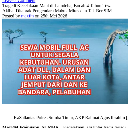
Leave a Comment
Tragedi Kecelakaan Maut di Laindeha, Bocah 4 Tahun Tewas
Akibat Ditabrak Pengendara Mabuk Miras dan Tak Ber SIM
Posted by
maxfm
on 25th Mei 2026
KaSatlantas Polres Sumba Timur, AKP Rahmat Agus Ibrahim [
MaxFM Waingapu, SUMBA
– Kecelakaan lalu lintas tragis terjadi