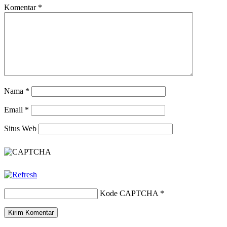
Komentar
*
Nama
*
Email
*
Situs Web
Kode CAPTCHA
*