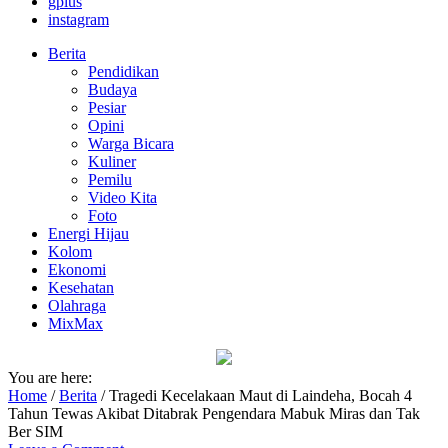
gplus
instagram
Berita
Pendidikan
Budaya
Pesiar
Opini
Warga Bicara
Kuliner
Pemilu
Video Kita
Foto
Energi Hijau
Kolom
Ekonomi
Kesehatan
Olahraga
MixMax
You are here:
Home
/
Berita
/
Tragedi Kecelakaan Maut di Laindeha, Bocah 4
Tahun Tewas Akibat Ditabrak Pengendara Mabuk Miras dan Tak
Ber SIM