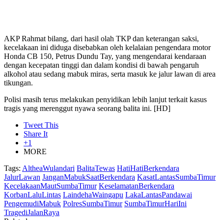
AKP Rahmat bilang, dari hasil olah TKP dan keterangan saksi,
kecelakaan ini diduga disebabkan oleh kelalaian pengendara motor
Honda CB 150, Petrus Dundu Tay, yang mengendarai kendaraan
dengan kecepatan tinggi dan dalam kondisi di bawah pengaruh
alkohol atau sedang mabuk miras, serta masuk ke jalur lawan di area
tikungan.
Polisi masih terus melakukan penyidikan lebih lanjut terkait kasus
tragis yang merenggut nyawa seorang balita ini. [HD]
Tweet This
Share It
+1
MORE
Tags:
AltheaWulandari
BalitaTewas
HatiHatiBerkendara
JalurLawan
JanganMabukSaatBerkendara
KasatLantasSumbaTimur
KecelakaanMautSumbaTimur
KeselamatanBerkendara
KorbanLaluLintas
LaindehaWaingapu
LakaLantasPandawai
PengemudiMabuk
PolresSumbaTimur
SumbaTimurHariIni
TragediJalanRaya