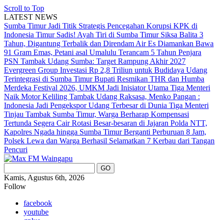
Scroll to Top
LATEST NEWS
Sumba Timur Jadi Titik Strategis Pencegahan Korupsi KPK di
Indonesia Timur
Sadis! Ayah Tiri di Sumba Timur Siksa Balita 3
Tahun, Digantung Terbalik dan Direndam Air Es
Diamankan Bawa
91 Gram Emas, Petani asal Umalulu Terancam 5 Tahun Penjara
PSN Tambak Udang Sumba: Target Rampung Akhir 2027
Evergreen Group Investasi Rp 2,8 Triliun untuk Budidaya Udang
Terintegrasi di Sumba Timur
Bupati Resmikan THR dan Humba
Merdeka Festival 2026, UMKM Jadi Inisiator Utama
Tiga Menteri
Naik Motor Keliling Tambak Udang Raksasa, Menko Pangan :
Indonesia Jadi Pengekspor Udang Terbesar di Dunia
Tiga Menteri
Tinjau Tambak Sumba Timur, Warga Berharap Kompensasi
Tertunda Segera Cair
Rotasi Besar-besaran di Jajaran Polda NTT,
Kapolres Ngada hingga Sumba Timur Berganti
Perburuan 8 Jam,
Polsek Lewa dan Warga Berhasil Selamatkan 7 Kerbau dari Tangan
Pencuri
Kamis, Agustus 6th, 2026
Follow
facebook
youtube