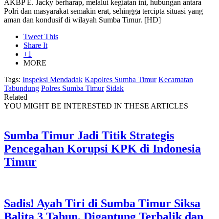
AKBP E. Jacky berharap, melalui kegiatan ini, hubungan antara
Polri dan masyarakat semakin erat, sehingga tercipta situasi yang
aman dan kondusif di wilayah Sumba Timur. [HD]
Tweet This
Share It
+1
MORE
Tags:
Inspeksi Mendadak
Kapolres Sumba Timur
Kecamatan
Tabundung
Polres Sumba Timur
Sidak
Related
YOU MIGHT BE INTERESTED IN THESE ARTICLES
Sumba Timur Jadi Titik Strategis
Pencegahan Korupsi KPK di Indonesia
Timur
Sadis! Ayah Tiri di Sumba Timur Siksa
Balita 3 Tahun, Digantung Terbalik dan