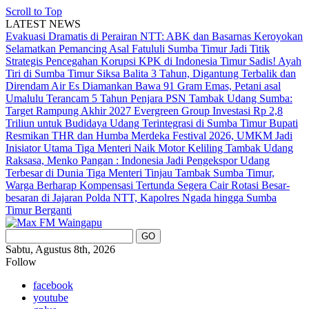
Scroll to Top
LATEST NEWS
Evakuasi Dramatis di Perairan NTT: ABK dan Basarnas Keroyokan
Selamatkan Pemancing Asal Fatululi
Sumba Timur Jadi Titik
Strategis Pencegahan Korupsi KPK di Indonesia Timur
Sadis! Ayah
Tiri di Sumba Timur Siksa Balita 3 Tahun, Digantung Terbalik dan
Direndam Air Es
Diamankan Bawa 91 Gram Emas, Petani asal
Umalulu Terancam 5 Tahun Penjara
PSN Tambak Udang Sumba:
Target Rampung Akhir 2027
Evergreen Group Investasi Rp 2,8
Triliun untuk Budidaya Udang Terintegrasi di Sumba Timur
Bupati
Resmikan THR dan Humba Merdeka Festival 2026, UMKM Jadi
Inisiator Utama
Tiga Menteri Naik Motor Keliling Tambak Udang
Raksasa, Menko Pangan : Indonesia Jadi Pengekspor Udang
Terbesar di Dunia
Tiga Menteri Tinjau Tambak Sumba Timur,
Warga Berharap Kompensasi Tertunda Segera Cair
Rotasi Besar-
besaran di Jajaran Polda NTT, Kapolres Ngada hingga Sumba
Timur Berganti
Sabtu, Agustus 8th, 2026
Follow
facebook
youtube