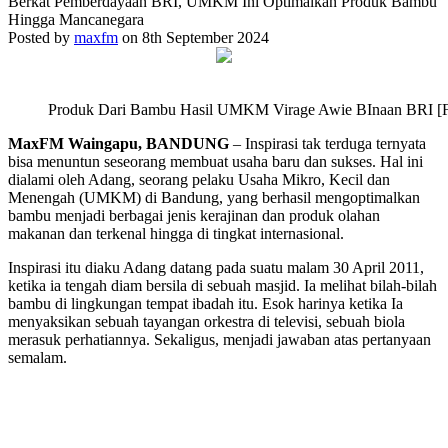
Berkat Pemberdayaan BRI, UMKM Ini Optimalkan Produk Bambu
Hingga Mancanegara
Posted by
maxfm
on 8th September 2024
Produk Dari Bambu Hasil UMKM Virage Awie BInaan BRI [F
MaxFM Waingapu, BANDUNG
– Inspirasi tak terduga ternyata
bisa menuntun seseorang membuat usaha baru dan sukses. Hal ini
dialami oleh Adang, seorang pelaku Usaha Mikro, Kecil dan
Menengah (UMKM) di Bandung, yang berhasil mengoptimalkan
bambu menjadi berbagai jenis kerajinan dan produk olahan
makanan dan terkenal hingga di tingkat internasional.
Inspirasi itu diaku Adang datang pada suatu malam 30 April 2011,
ketika ia tengah diam bersila di sebuah masjid. Ia melihat bilah-bilah
bambu di lingkungan tempat ibadah itu. Esok harinya ketika Ia
menyaksikan sebuah tayangan orkestra di televisi, sebuah biola
merasuk perhatiannya. Sekaligus, menjadi jawaban atas pertanyaan
semalam.