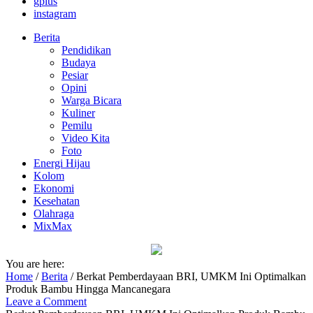
gplus
instagram
Berita
Pendidikan
Budaya
Pesiar
Opini
Warga Bicara
Kuliner
Pemilu
Video Kita
Foto
Energi Hijau
Kolom
Ekonomi
Kesehatan
Olahraga
MixMax
You are here:
Home
/
Berita
/
Berkat Pemberdayaan BRI, UMKM Ini Optimalkan
Produk Bambu Hingga Mancanegara
Leave a Comment