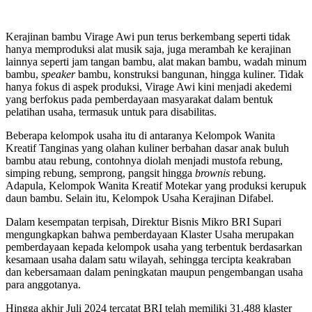
Kerajinan bambu Virage Awi pun terus berkembang seperti tidak
hanya memproduksi alat musik saja, juga merambah ke kerajinan
lainnya seperti jam tangan bambu, alat makan bambu, wadah minum
bambu,
speaker
bambu, konstruksi bangunan, hingga kuliner. Tidak
hanya fokus di aspek produksi, Virage Awi kini menjadi akedemi
yang berfokus pada pemberdayaan masyarakat dalam bentuk
pelatihan usaha, termasuk untuk para disabilitas.
Beberapa kelompok usaha itu di antaranya Kelompok Wanita
Kreatif Tanginas yang olahan kuliner berbahan dasar anak buluh
bambu atau rebung, contohnya diolah menjadi mustofa rebung,
simping rebung, semprong, pangsit hingga
brownis
rebung.
Adapula, Kelompok Wanita Kreatif Motekar yang produksi kerupuk
daun bambu. Selain itu, Kelompok Usaha Kerajinan Difabel.
Dalam kesempatan terpisah, Direktur Bisnis Mikro BRI Supari
mengungkapkan bahwa pemberdayaan Klaster Usaha merupakan
pemberdayaan kepada kelompok usaha yang terbentuk berdasarkan
kesamaan usaha dalam satu wilayah, sehingga tercipta keakraban
dan kebersamaan dalam peningkatan maupun pengembangan usaha
para anggotanya.
Hingga akhir Juli 2024 tercatat BRI telah memiliki 31.488 klaster