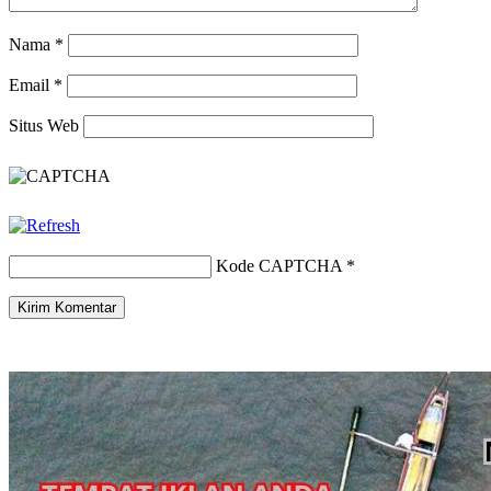
Nama
*
Email
*
Situs Web
Kode CAPTCHA
*