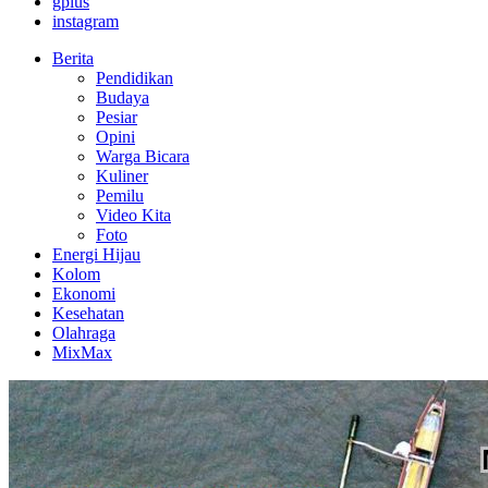
gplus
instagram
Berita
Pendidikan
Budaya
Pesiar
Opini
Warga Bicara
Kuliner
Pemilu
Video Kita
Foto
Energi Hijau
Kolom
Ekonomi
Kesehatan
Olahraga
MixMax