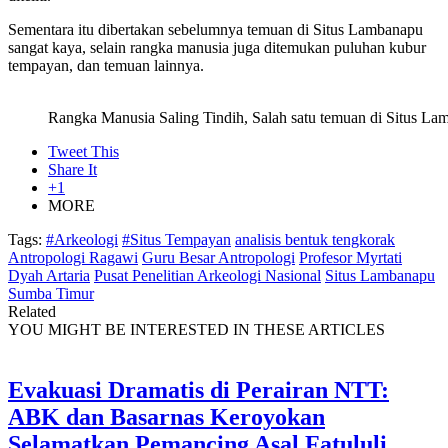
Sementara itu dibertakan sebelumnya temuan di Situs Lambanapu
sangat kaya, selain rangka manusia juga ditemukan puluhan kubur
tempayan, dan temuan lainnya.
Rangka Manusia Saling Tindih, Salah satu temuan di Situs La
Tweet This
Share It
+1
MORE
Tags:
#Arkeologi
#Situs Tempayan
analisis bentuk tengkorak
Antropologi Ragawi
Guru Besar Antropologi
Profesor Myrtati
Dyah Artaria
Pusat Penelitian Arkeologi Nasional
Situs Lambanapu
Sumba Timur
Related
YOU MIGHT BE INTERESTED IN THESE ARTICLES
Evakuasi Dramatis di Perairan NTT:
ABK dan Basarnas Keroyokan
Selamatkan Pemancing Asal Fatululi