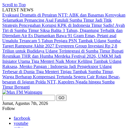
Scroll to Top
LATEST NEWS
Evakuasi Dramatis di Perairan NTT: ABK dan Basarnas Keroyokan
Selamatkan Pemancing Asal Fatululi
Sumba Timur Jadi Titik
Strategis Pencegahan Korupsi KPK di Indonesia Timur
Sadis! Ayah
Tiri di Sumba Timur Siksa Balita 3 Tahun, Digantung Terbalik dan
Direndam Air Es
Diamankan Bawa 91 Gram Emas, Petani asal
Umalulu Terancam 5 Tahun Penjara
PSN Tambak Udang Sumba:
Target Rampung Akhir 2027
Evergreen Group Investasi Rp 2,8
Triliun untuk Budidaya Udang Terintegrasi di Sumba Timur
Bupati
Resmikan THR dan Humba Merdeka Festival 2026, UMKM Jadi
Inisiator Utama
Tiga Menteri Naik Motor Keliling Tambak Udang
Raksasa, Menko Pangan : Indonesia Jadi Pengekspor Udang
Terbesar di Dunia
Tiga Menteri Tinjau Tambak Sumba Timur,
Warga Berharap Kompensasi Tertunda Segera Cair
Rotasi Besar-
besaran di Jajaran Polda NTT, Kapolres Ngada hingga Sumba
Timur Berganti
Jumat, Agustus 7th, 2026
Follow
facebook
youtube