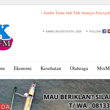
Sumba Timur Jadi Titik Strategis Pencegahan Korupsi K
KAMIS, AGUSTUS 6TH, 2026
FOLLOW
om
Ekonomi
Kesehatan
Olahraga
MixM