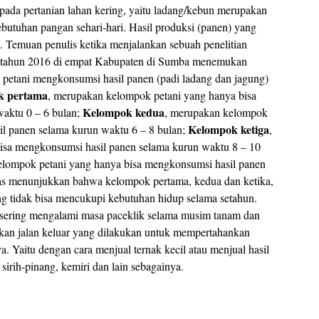
pada pertanian lahan kering, yaitu ladang/kebun merupakan
butuhan pangan sehari-hari. Hasil produksi (panen) yang
as. Temuan penulis ketika menjalankan sebuah penelitian
) tahun 2016 di empat Kabupaten di Sumba menemukan
 petani mengkonsumsi hasil panen (padi ladang dan jagung)
k pertama
, merupakan kelompok petani yang hanya bisa
Kelompok kedua
aktu 0 – 6 bulan;
, merupakan kelompok
Kelompok ketiga
il panen selama kurun waktu 6 – 8 bulan;
,
isa mengkonsumsi hasil panen selama kurun waktu 8 – 10
elompok petani yang hanya bisa mengkonsumsi hasil panen
tas menunjukkan bahwa kelompok pertama, kedua dan ketika,
g tidak bisa mencukupi kebutuhan hidup selama setahun.
ering mengalami masa paceklik selama musim tanam dan
kan jalan keluar yang dilakukan untuk mempertahankan
 Yaitu dengan cara menjual ternak kecil atau menjual hasil
sirih-pinang, kemiri dan lain sebagainya.