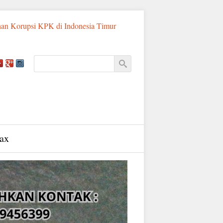
PK di Indonesia Timur
Sadis! Ayah Tiri di Sumba Timur Siksa B
ax