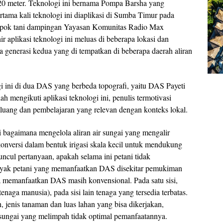
 20 meter. Teknologi ini bernama Pompa Barsha yang
tama kali teknologi ini diaplikasi di Sumba Timur pada
ompok tani dampingan Yayasan Komunitas Radio Max
aplikasi teknologi ini meluas di beberapa lokasi dan
a generasi kedua yang di tempatkan di beberapa daerah aliran
ogi ini di dua DAS yang berbeda topografi, yaitu DAS Payeti
 mengikuti aplikasi teknologi ini, penulis termotivasi
peluang dan pembelajaran yang relevan dengan konteks lokal.
i bagaimana mengelola aliran air sungai yang mengalir
onversi dalam bentuk irigasi skala kecil untuk mendukung
cul pertanyaan, apakah selama ini petani tidak
yak petani yang memanfaatkan DAS disekitar pemukiman
a memanfaatkan DAS masih konvensional. Pada satu sisi,
naga manusia), pada sisi lain tenaga yang tersedia terbatas.
 jenis tanaman dan luas lahan yang bisa dikerjakan,
sungai yang melimpah tidak optimal pemanfaatannya.