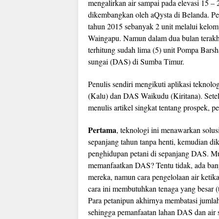
mengalirkan air sampai pada elevasi 15 –
dikembangkan oleh aQysta di Belanda. Per
tahun 2015 sebanyak 2 unit melalui kel
Waingapu. Namun dalam dua bulan terakhir 
terhitung sudah lima (5) unit Pompa Barsh
sungai (DAS) di Sumba Timur.
Penulis sendiri mengikuti aplikasi teknol
(Kalu) dan DAS Waikudu (Kiritana). Setelah
menulis artikel singkat tentang prospek, 
Pertama
, teknologi ini menawarkan solus
sepanjang tahun tanpa henti, kemudian dik
penghidupan petani di sepanjang DAS. Mun
memanfaatkan DAS? Tentu tidak, ada ban
mereka, namun cara pengelolaan air ketik
cara ini membutuhkan tenaga yang besar (te
Para petanipun akhirnya membatasi jumlah,
sehingga pemanfaatan lahan DAS dan air 