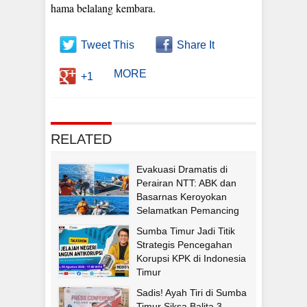
hama belalang kembara.
Tweet This
Share It
MORE
+1
RELATED
Evakuasi Dramatis di
Perairan NTT: ABK dan
Basarnas Keroyokan
Selamatkan Pemancing
Asal Fatululi
Sumba Timur Jadi Titik
Strategis Pencegahan
Korupsi KPK di Indonesia
Timur
Sadis! Ayah Tiri di Sumba
Timur Siksa Balita 3