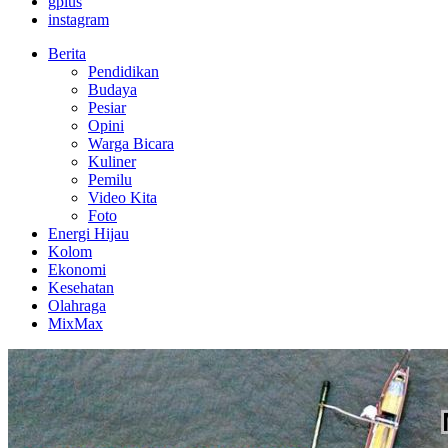
gplus
instagram
Berita
Pendidikan
Budaya
Pesiar
Opini
Warga Bicara
Kuliner
Pemilu
Video Kita
Foto
Energi Hijau
Kolom
Ekonomi
Kesehatan
Olahraga
MixMax