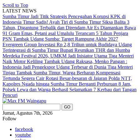
Scroll to Top
LATEST NEWS
Sumba Timur Jadi Titik Strategis Pencegahan Korupsi KPK di
Indonesia Timur
Sadis! Ayah Tiri di Sumba Timur Siksa Balita 3
Tahun, Digantung Terbalik dan Direndam Air Es
Diamankan Bawa
91 Gram Emas, Petani asal Umalulu Terancam 5 Tahun Penjara
PSN Tambak Udang Sumba: Target Rampung Akhir 2027
Evergreen Group Investasi Rp 2,8 Triliun untuk Budidaya Udang
Terintegrasi di Sumba Timur
Bupati Resmikan THR dan Humba
Merdeka Festival 2026, UMKM Jadi Inisiator Utama
Tiga Menteri
Naik Motor Keliling Tambak Udang Raksasa, Menko Pangan :
Indonesia Jadi Pengekspor Udang Terbesar di Dunia
Tiga Menteri
Tinjau Tambak Sumba Timur, Warga Berharap Kompensasi
Tertunda Segera Cair
Rotasi Besar-besaran di Jajaran Polda NTT,
Kapolres Ngada hingga Sumba Timur Berganti
Perburuan 8 Jam,
Polsek Lewa dan Warga Berhasil Selamatkan 7 Kerbau dari Tangan
Pencuri
Jumat, Agustus 7th, 2026
Follow
facebook
youtube