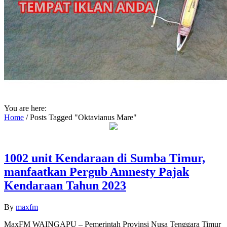
You are here:
Home
/
Posts Tagged "Oktavianus Mare"
1002 unit Kendaraan di Sumba Timur,
manfaatkan Pergub Amnesty Pajak
Kendaraan Tahun 2023
By
maxfm
MaxFM WAINGAPU – Pemerintah Provinsi Nusa Tenggara Timur