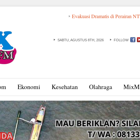
Evakuasi Dramatis di Perairan NTT: ABK dan Bas
SABTU, AGUSTUS 8TH, 2026
FOLLOW
om
Ekonomi
Kesehatan
Olahraga
MixM