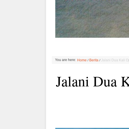
/
/
You are here:
Home
Berita
Jalani Dua Kali O
Jalani Dua K