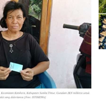
iu, Kecamatan Kambera, Kabupaten Sumba Timur, Gunakan JKN miliknya untuk
akit yang dideritanya [Foto: ISTIMEWA]