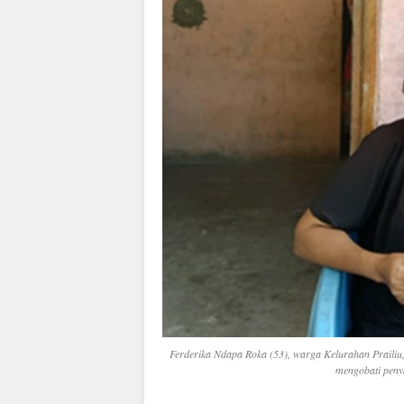
Ferderika Ndapa Roka (53), warga Kelurahan Prail
mengobati peny