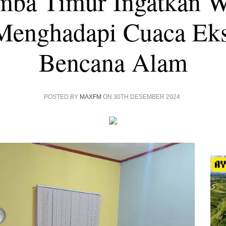
mba Timur Ingatkan W
Menghadapi Cuaca Ek
Bencana Alam
POSTED BY
MAXFM
ON 30TH DESEMBER 2024