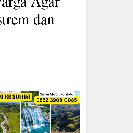
arga Agar
strem dan