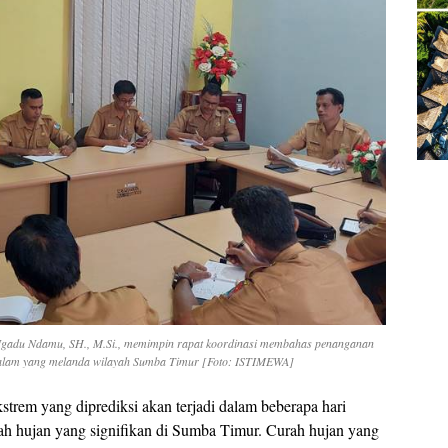
gadu Ndamu, SH., M.Si., memimpin rapat koordinasi membahas penanganan
 alam yang melanda wilayah Sumba Timur [Foto: ISTIMEWA]
trem yang diprediksi akan terjadi dalam beberapa hari
 hujan yang signifikan di Sumba Timur. Curah hujan yang