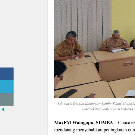
Sekretaris Daerah Kabupaten Sumba Timur, Umbu N
cuaca ekstrem dan potensi bencana
MaxFM Waingapu, SUMBA
– Cuaca eks
mendatang menyebabkan peningkatan curah