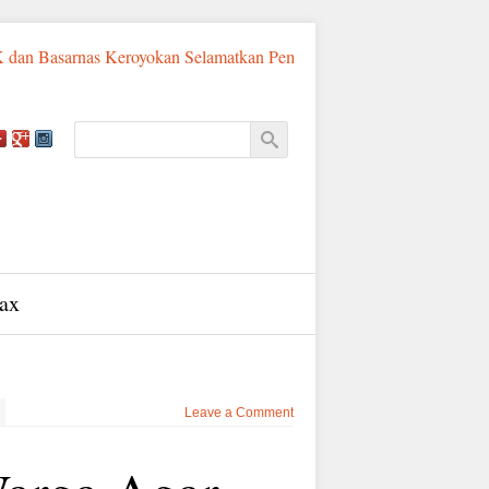
s Keroyokan Selamatkan Pemancing Asal Fatululi
Sumba Timur 
ax
Leave a Comment