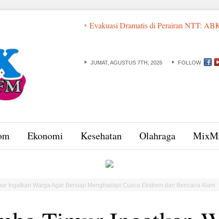
Evakuasi Dramatis di Perairan NTT: ABK dan Basarna
JUMAT, AGUSTUS 7TH, 2026
FOLLOW
om
Ekonomi
Kesehatan
Olahraga
MixM
ur Ingatkan Warga Agar Bersiap Menghadapi Cuaca Ekstrem dan Bencana Alam