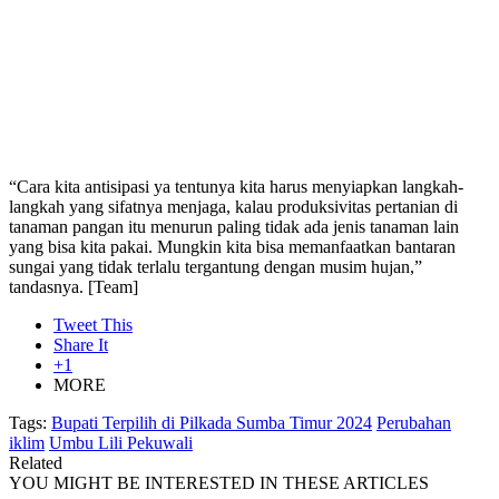
“Cara kita antisipasi ya tentunya kita harus menyiapkan langkah-
langkah yang sifatnya menjaga, kalau produksivitas pertanian di
tanaman pangan itu menurun paling tidak ada jenis tanaman lain
yang bisa kita pakai. Mungkin kita bisa memanfaatkan bantaran
sungai yang tidak terlalu tergantung dengan musim hujan,”
tandasnya. [Team]
Tweet This
Share It
+1
MORE
Tags:
Bupati Terpilih di Pilkada Sumba Timur 2024
Perubahan
iklim
Umbu Lili Pekuwali
Related
YOU MIGHT BE INTERESTED IN THESE ARTICLES