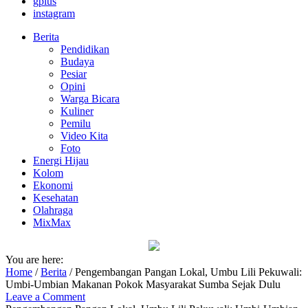
gplus
instagram
Berita
Pendidikan
Budaya
Pesiar
Opini
Warga Bicara
Kuliner
Pemilu
Video Kita
Foto
Energi Hijau
Kolom
Ekonomi
Kesehatan
Olahraga
MixMax
You are here:
Home
/
Berita
/
Pengembangan Pangan Lokal, Umbu Lili Pekuwali:
Umbi-Umbian Makanan Pokok Masyarakat Sumba Sejak Dulu
Leave a Comment