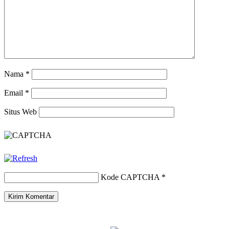
Nama
*
Email
*
Situs Web
Kode CAPTCHA
*