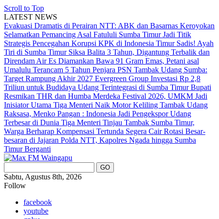
Scroll to Top
LATEST NEWS
Evakuasi Dramatis di Perairan NTT: ABK dan Basarnas Keroyokan
Selamatkan Pemancing Asal Fatululi
Sumba Timur Jadi Titik
Strategis Pencegahan Korupsi KPK di Indonesia Timur
Sadis! Ayah
Tiri di Sumba Timur Siksa Balita 3 Tahun, Digantung Terbalik dan
Direndam Air Es
Diamankan Bawa 91 Gram Emas, Petani asal
Umalulu Terancam 5 Tahun Penjara
PSN Tambak Udang Sumba:
Target Rampung Akhir 2027
Evergreen Group Investasi Rp 2,8
Triliun untuk Budidaya Udang Terintegrasi di Sumba Timur
Bupati
Resmikan THR dan Humba Merdeka Festival 2026, UMKM Jadi
Inisiator Utama
Tiga Menteri Naik Motor Keliling Tambak Udang
Raksasa, Menko Pangan : Indonesia Jadi Pengekspor Udang
Terbesar di Dunia
Tiga Menteri Tinjau Tambak Sumba Timur,
Warga Berharap Kompensasi Tertunda Segera Cair
Rotasi Besar-
besaran di Jajaran Polda NTT, Kapolres Ngada hingga Sumba
Timur Berganti
Sabtu, Agustus 8th, 2026
Follow
facebook
youtube