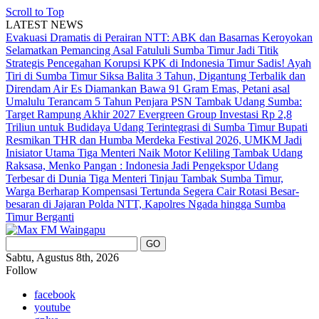
Scroll to Top
LATEST NEWS
Evakuasi Dramatis di Perairan NTT: ABK dan Basarnas Keroyokan
Selamatkan Pemancing Asal Fatululi
Sumba Timur Jadi Titik
Strategis Pencegahan Korupsi KPK di Indonesia Timur
Sadis! Ayah
Tiri di Sumba Timur Siksa Balita 3 Tahun, Digantung Terbalik dan
Direndam Air Es
Diamankan Bawa 91 Gram Emas, Petani asal
Umalulu Terancam 5 Tahun Penjara
PSN Tambak Udang Sumba:
Target Rampung Akhir 2027
Evergreen Group Investasi Rp 2,8
Triliun untuk Budidaya Udang Terintegrasi di Sumba Timur
Bupati
Resmikan THR dan Humba Merdeka Festival 2026, UMKM Jadi
Inisiator Utama
Tiga Menteri Naik Motor Keliling Tambak Udang
Raksasa, Menko Pangan : Indonesia Jadi Pengekspor Udang
Terbesar di Dunia
Tiga Menteri Tinjau Tambak Sumba Timur,
Warga Berharap Kompensasi Tertunda Segera Cair
Rotasi Besar-
besaran di Jajaran Polda NTT, Kapolres Ngada hingga Sumba
Timur Berganti
Sabtu, Agustus 8th, 2026
Follow
facebook
youtube