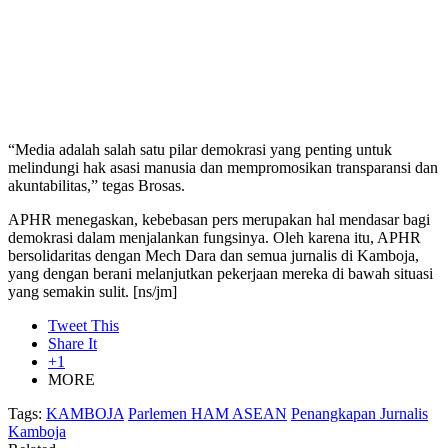
“Media adalah salah satu pilar demokrasi yang penting untuk
melindungi hak asasi manusia dan mempromosikan transparansi dan
akuntabilitas,” tegas Brosas.
APHR menegaskan, kebebasan pers merupakan hal mendasar bagi
demokrasi dalam menjalankan fungsinya. Oleh karena itu, APHR
bersolidaritas dengan Mech Dara dan semua jurnalis di Kamboja,
yang dengan berani melanjutkan pekerjaan mereka di bawah situasi
yang semakin sulit. [ns/jm]
Tweet This
Share It
+1
MORE
Tags:
KAMBOJA
Parlemen HAM ASEAN
Penangkapan Jurnalis
Kamboja