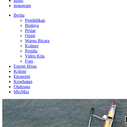
gplus
instagram
Berita
Pendidikan
Budaya
Pesiar
Opini
Warga Bicara
Kuliner
Pemilu
Video Kita
Foto
Energi Hijau
Kolom
Ekonomi
Kesehatan
Olahraga
MixMax