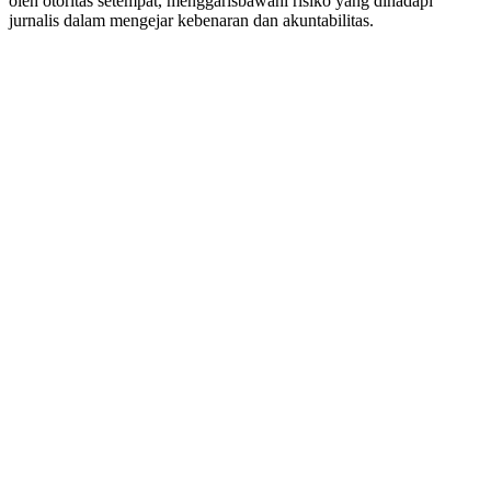
oleh otoritas setempat, menggarisbawahi risiko yang dihadapi
jurnalis dalam mengejar kebenaran dan akuntabilitas.