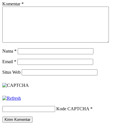
Komentar
*
Nama
*
Email
*
Situs Web
Kode CAPTCHA
*