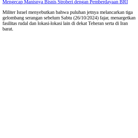
Mengecap Manisnya Bisnis Stroberi dengan Pemberdayaan BRI
Militer Israel menyebutkan bahwa puluhan jetnya melancarkan tiga
gelombang serangan sebelum Sabtu (26/10/2024) fajar, menargetkan
fasilitas rudal dan lokasi-lokasi lain di dekat Teheran serta di Iran
barat.