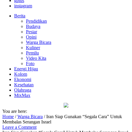
gplus
instagram
Berita
Pendidikan
Budaya
Pesiar
Opini
Warga Bicara
Kuliner
Pemilu
Video Kita
Foto
Energi Hijau
Kolom
Ekonomi
Kesehatan
Olahraga
MixMax
You are here:
Home
/
Warga Bicara
/
Iran Siap Gunakan “Segala Cara” Untuk
Membalas Serangan Israel
Leave a Comment