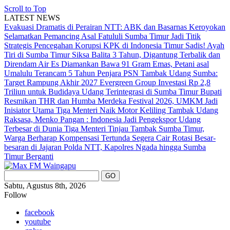
Scroll to Top
LATEST NEWS
Evakuasi Dramatis di Perairan NTT: ABK dan Basarnas Keroyokan
Selamatkan Pemancing Asal Fatululi
Sumba Timur Jadi Titik
Strategis Pencegahan Korupsi KPK di Indonesia Timur
Sadis! Ayah
Tiri di Sumba Timur Siksa Balita 3 Tahun, Digantung Terbalik dan
Direndam Air Es
Diamankan Bawa 91 Gram Emas, Petani asal
Umalulu Terancam 5 Tahun Penjara
PSN Tambak Udang Sumba:
Target Rampung Akhir 2027
Evergreen Group Investasi Rp 2,8
Triliun untuk Budidaya Udang Terintegrasi di Sumba Timur
Bupati
Resmikan THR dan Humba Merdeka Festival 2026, UMKM Jadi
Inisiator Utama
Tiga Menteri Naik Motor Keliling Tambak Udang
Raksasa, Menko Pangan : Indonesia Jadi Pengekspor Udang
Terbesar di Dunia
Tiga Menteri Tinjau Tambak Sumba Timur,
Warga Berharap Kompensasi Tertunda Segera Cair
Rotasi Besar-
besaran di Jajaran Polda NTT, Kapolres Ngada hingga Sumba
Timur Berganti
Sabtu, Agustus 8th, 2026
Follow
facebook
youtube