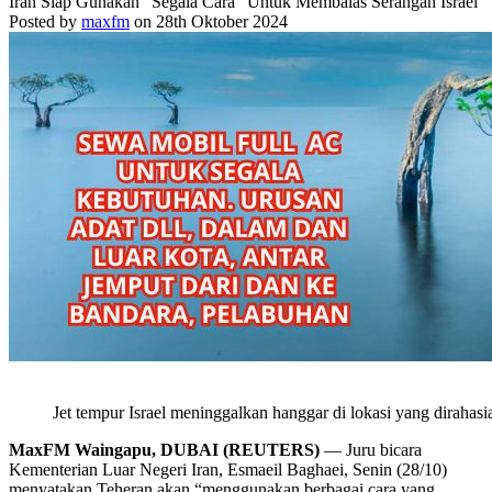
Iran Siap Gunakan “Segala Cara” Untuk Membalas Serangan Israel
Posted by
maxfm
on 28th Oktober 2024
Jet tempur Israel meninggalkan hanggar di lokasi yang dirahasia
MaxFM Waingapu, DUBAI (REUTERS)
— Juru bicara
Kementerian Luar Negeri Iran, Esmaeil Baghaei, Senin (28/10)
menyatakan Teheran akan “menggunakan berbagai cara yang