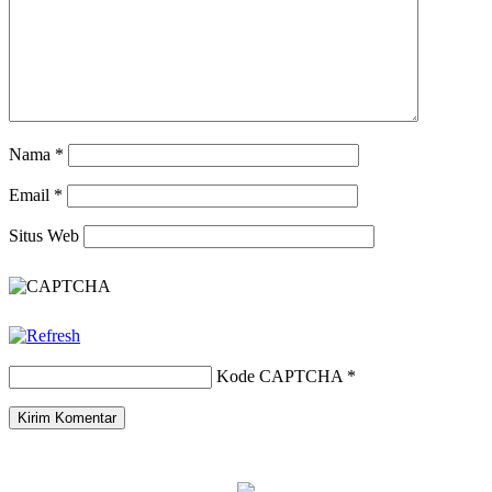
Nama
*
Email
*
Situs Web
Kode CAPTCHA
*