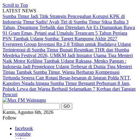
Scroll to Top
LATEST NEWS
Sumba Timur Jadi Titik Strategis Pencegahan Korupsi KPK di
Indonesia Timur
Sadis! Ayah Tiri di Sumba Timur Siksa Balita 3
Tahun, Digantung Terbalik dan Direndam Air Es
Diamankan Bawa
91 Gram Emas, Petani asal Umalulu Terancam 5 Tahun Penjara
PSN Tambak Udang Sumba: Target Rampung Akhir 2027
Evergreen Group Investasi Rp 2,8 Triliun untuk Budidaya Udang
Terintegrasi di Sumba Timur
Bupati Resmikan THR dan Humba
Merdeka Festival 2026, UMKM Jadi Inisiator Utama
Tiga Menteri
Naik Motor Keliling Tambak Udang Raksasa, Menko Pangan :
Indonesia Jadi Pengekspor Udang Terbesar di Dunia
Tiga Menteri
Tinjau Tambak Sumba Timur, Warga Berharap Kompensasi
Tertunda Segera Cair
Rotasi Besar-besaran di Jajaran Polda NTT,
Kapolres Ngada hingga Sumba Timur Berganti
Perburuan 8 Jam,
Polsek Lewa dan Warga Berhasil Selamatkan 7 Kerbau dari Tangan
Pencuri
Kamis, Agustus 6th, 2026
Follow
facebook
youtube