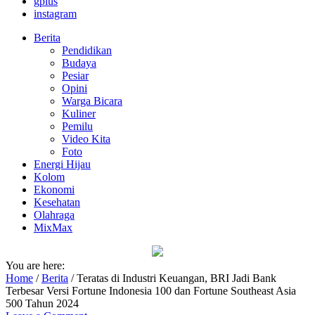
gplus
instagram
Berita
Pendidikan
Budaya
Pesiar
Opini
Warga Bicara
Kuliner
Pemilu
Video Kita
Foto
Energi Hijau
Kolom
Ekonomi
Kesehatan
Olahraga
MixMax
You are here:
Home
/
Berita
/
Teratas di Industri Keuangan, BRI Jadi Bank
Terbesar Versi Fortune Indonesia 100 dan Fortune Southeast Asia
500 Tahun 2024