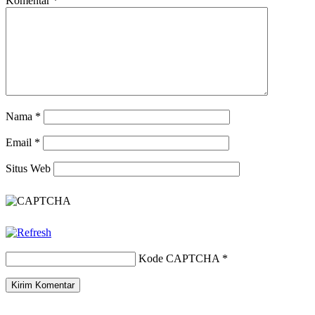
Komentar
*
Nama
*
Email
*
Situs Web
Kode CAPTCHA
*