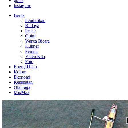
gplus
instagram
Berita
Pendidikan
Budaya
Pesiar
Opini
Warga Bicara
Kuliner
Pemilu
Video Kita
Foto
Energi Hijau
Kolom
Ekonomi
Kesehatan
Olahraga
MixMax