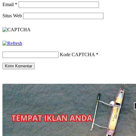
Email
*
Situs Web
Kode CAPTCHA
*