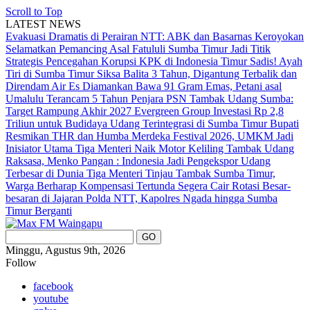
Scroll to Top
LATEST NEWS
Evakuasi Dramatis di Perairan NTT: ABK dan Basarnas Keroyokan
Selamatkan Pemancing Asal Fatululi
Sumba Timur Jadi Titik
Strategis Pencegahan Korupsi KPK di Indonesia Timur
Sadis! Ayah
Tiri di Sumba Timur Siksa Balita 3 Tahun, Digantung Terbalik dan
Direndam Air Es
Diamankan Bawa 91 Gram Emas, Petani asal
Umalulu Terancam 5 Tahun Penjara
PSN Tambak Udang Sumba:
Target Rampung Akhir 2027
Evergreen Group Investasi Rp 2,8
Triliun untuk Budidaya Udang Terintegrasi di Sumba Timur
Bupati
Resmikan THR dan Humba Merdeka Festival 2026, UMKM Jadi
Inisiator Utama
Tiga Menteri Naik Motor Keliling Tambak Udang
Raksasa, Menko Pangan : Indonesia Jadi Pengekspor Udang
Terbesar di Dunia
Tiga Menteri Tinjau Tambak Sumba Timur,
Warga Berharap Kompensasi Tertunda Segera Cair
Rotasi Besar-
besaran di Jajaran Polda NTT, Kapolres Ngada hingga Sumba
Timur Berganti
Minggu, Agustus 9th, 2026
Follow
facebook
youtube