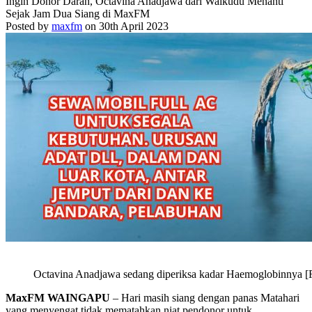
Ingin Donor Darah, Octavina Anadjawa dari Waikudu Menanti
Sejak Jam Dua Siang di MaxFM
Posted by
maxfm
on 30th April 2023
Octavina Anadjawa sedang diperiksa kadar Haemoglobinnya [F
MaxFM WAINGAPU
– Hari masih siang dengan panas Matahari
yang menyengat tidak mematahkan niat pendonor untuk