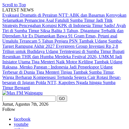
Scroll to Top
LATEST NEWS
Evakuasi Dramatis di Perairan NTT: ABK dan Basarnas Keroyokan
Selamatkan Pemancing Asal Fatululi
Sumba Timur Jadi Titik
Strategis Pencegahan Korupsi KPK di Indonesia Timur
Sadis! Ayah
Tiri di Sumba Timur Siksa Balita 3 Tahun, Digantung Terbalik dan
Direndam Air Es
Diamankan Bawa 91 Gram Emas, Petani asal
Umalulu Terancam 5 Tahun Penjara
PSN Tambak Udang Sumba:
Target Rampung Akhir 2027
Evergreen Group Investasi Rp 2,8
Triliun untuk Budidaya Udang Terintegrasi di Sumba Timur
Bupati
Resmikan THR dan Humba Merdeka Festival 2026, UMKM Jadi
Inisiator Utama
Tiga Menteri Naik Motor Keliling Tambak Udang
Raksasa, Menko Pangan : Indonesia Jadi Pengekspor Udang
Terbesar di Dunia
Tiga Menteri Tinjau Tambak Sumba Timur,
Warga Berharap Kompensasi Tertunda Segera Cair
Rotasi Besar-
besaran di Jajaran Polda NTT, Kapolres Ngada hingga Sumba
Timur Berganti
Jumat, Agustus 7th, 2026
Follow
facebook
youtube