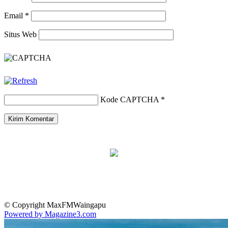
Email
*
Situs Web
Kode CAPTCHA
*
© Copyright MaxFMWaingapu
Powered by Magazine3.com