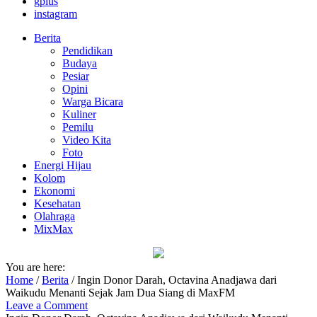
gplus
instagram
Berita
Pendidikan
Budaya
Pesiar
Opini
Warga Bicara
Kuliner
Pemilu
Video Kita
Foto
Energi Hijau
Kolom
Ekonomi
Kesehatan
Olahraga
MixMax
You are here:
Home
/
Berita
/
Ingin Donor Darah, Octavina Anadjawa dari
Waikudu Menanti Sejak Jam Dua Siang di MaxFM
Leave a Comment