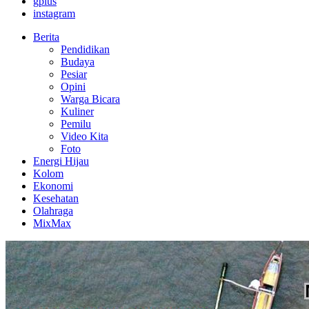
gplus
instagram
Berita
Pendidikan
Budaya
Pesiar
Opini
Warga Bicara
Kuliner
Pemilu
Video Kita
Foto
Energi Hijau
Kolom
Ekonomi
Kesehatan
Olahraga
MixMax