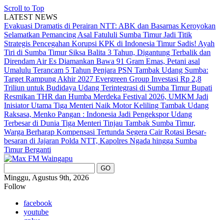
Scroll to Top
LATEST NEWS
Evakuasi Dramatis di Perairan NTT: ABK dan Basarnas Keroyokan
Selamatkan Pemancing Asal Fatululi
Sumba Timur Jadi Titik
Strategis Pencegahan Korupsi KPK di Indonesia Timur
Sadis! Ayah
Tiri di Sumba Timur Siksa Balita 3 Tahun, Digantung Terbalik dan
Direndam Air Es
Diamankan Bawa 91 Gram Emas, Petani asal
Umalulu Terancam 5 Tahun Penjara
PSN Tambak Udang Sumba:
Target Rampung Akhir 2027
Evergreen Group Investasi Rp 2,8
Triliun untuk Budidaya Udang Terintegrasi di Sumba Timur
Bupati
Resmikan THR dan Humba Merdeka Festival 2026, UMKM Jadi
Inisiator Utama
Tiga Menteri Naik Motor Keliling Tambak Udang
Raksasa, Menko Pangan : Indonesia Jadi Pengekspor Udang
Terbesar di Dunia
Tiga Menteri Tinjau Tambak Sumba Timur,
Warga Berharap Kompensasi Tertunda Segera Cair
Rotasi Besar-
besaran di Jajaran Polda NTT, Kapolres Ngada hingga Sumba
Timur Berganti
Minggu, Agustus 9th, 2026
Follow
facebook
youtube