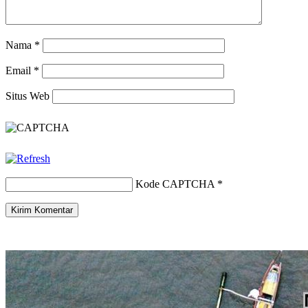
Nama
*
Email
*
Situs Web
Kode CAPTCHA
*