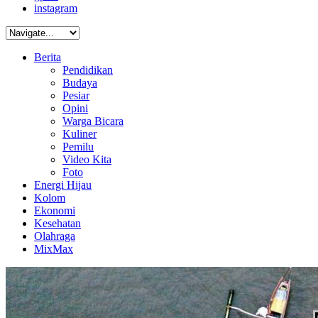
instagram
Berita
Pendidikan
Budaya
Pesiar
Opini
Warga Bicara
Kuliner
Pemilu
Video Kita
Foto
Energi Hijau
Kolom
Ekonomi
Kesehatan
Olahraga
MixMax