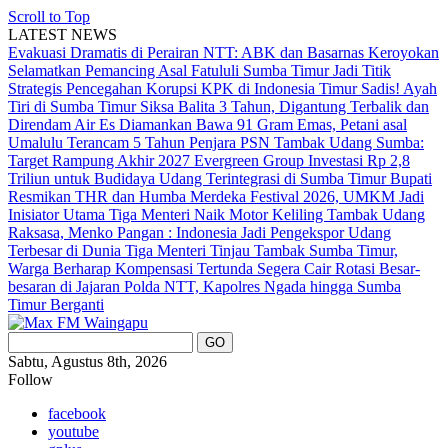
Scroll to Top
LATEST NEWS
Evakuasi Dramatis di Perairan NTT: ABK dan Basarnas Keroyokan
Selamatkan Pemancing Asal Fatululi
Sumba Timur Jadi Titik
Strategis Pencegahan Korupsi KPK di Indonesia Timur
Sadis! Ayah
Tiri di Sumba Timur Siksa Balita 3 Tahun, Digantung Terbalik dan
Direndam Air Es
Diamankan Bawa 91 Gram Emas, Petani asal
Umalulu Terancam 5 Tahun Penjara
PSN Tambak Udang Sumba:
Target Rampung Akhir 2027
Evergreen Group Investasi Rp 2,8
Triliun untuk Budidaya Udang Terintegrasi di Sumba Timur
Bupati
Resmikan THR dan Humba Merdeka Festival 2026, UMKM Jadi
Inisiator Utama
Tiga Menteri Naik Motor Keliling Tambak Udang
Raksasa, Menko Pangan : Indonesia Jadi Pengekspor Udang
Terbesar di Dunia
Tiga Menteri Tinjau Tambak Sumba Timur,
Warga Berharap Kompensasi Tertunda Segera Cair
Rotasi Besar-
besaran di Jajaran Polda NTT, Kapolres Ngada hingga Sumba
Timur Berganti
Sabtu, Agustus 8th, 2026
Follow
facebook
youtube