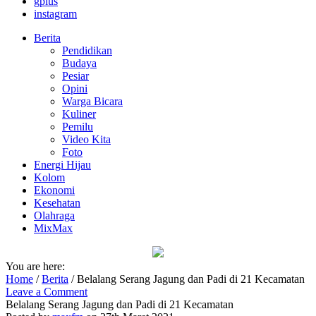
gplus
instagram
Berita
Pendidikan
Budaya
Pesiar
Opini
Warga Bicara
Kuliner
Pemilu
Video Kita
Foto
Energi Hijau
Kolom
Ekonomi
Kesehatan
Olahraga
MixMax
You are here:
Home
/
Berita
/
Belalang Serang Jagung dan Padi di 21 Kecamatan
Leave a Comment
Belalang Serang Jagung dan Padi di 21 Kecamatan