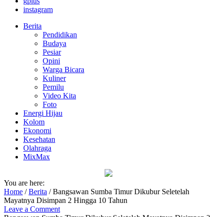
gplus
instagram
Berita
Pendidikan
Budaya
Pesiar
Opini
Warga Bicara
Kuliner
Pemilu
Video Kita
Foto
Energi Hijau
Kolom
Ekonomi
Kesehatan
Olahraga
MixMax
You are here:
Home
/
Berita
/
Bangsawan Sumba Timur Dikubur Seletelah
Mayatnya Disimpan 2 Hingga 10 Tahun
Leave a Comment