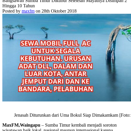
Bangsawan Sumba Timur Dikubur Seletelah Mayatnya Disimpan 2
Hingga 10 Tahun
Posted by
maxfm
on 28th Oktober 2018
Jenasah Diturunkan dari Uma Bokul Siap Dimakamkam [Foto: 
MaxFM,Waingapu
– Sumba Timur kembali menjadi soroton
wisatawan baik lokal, nasional maupun internasional karena