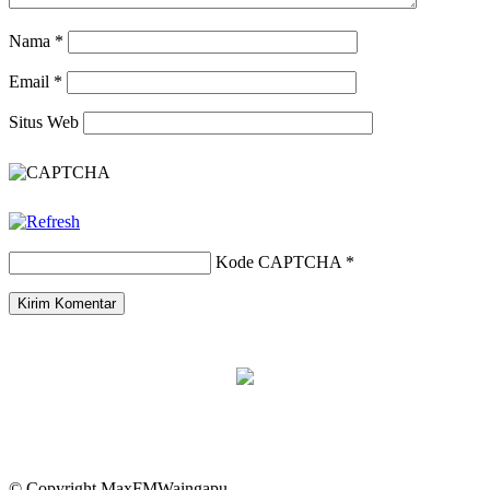
Nama
*
Email
*
Situs Web
Kode CAPTCHA
*
© Copyright MaxFMWaingapu