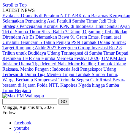
Scroll to Top
LATEST NEWS
Evakuasi Dramatis di Perairan NTT: ABK dan Basarnas Keroyokan
Selamatkan Pemancing Asal Fatululi
Sumba Timur Jadi Titik
Strategis Pencegahan Korupsi KPK di Indonesia Timur
Sadis! Ayah
Tiri di Sumba Timur Siksa Balita 3 Tahun, Digantung Terbalik dan
Direndam Air Es
Diamankan Bawa 91 Gram Emas, Petani asal
Umalulu Terancam 5 Tahun Penjara
PSN Tambak Udang Sumba:
Target Rampung Akhir 2027
Evergreen Group Investasi Rp 2,8
Triliun untuk Budidaya Udang Terintegrasi di Sumba Timur
Bupati
Resmikan THR dan Humba Merdeka Festival 2026, UMKM Jadi
Inisiator Utama
Tiga Menteri Naik Motor Keliling Tambak Udang
Raksasa, Menko Pangan : Indonesia Jadi Pengekspor Udang
Terbesar di Dunia
Tiga Menteri Tinjau Tambak Sumba Timur,
Warga Berharap Kompensasi Tertunda Segera Cair
Rotasi Besar-
besaran di Jajaran Polda NTT, Kapolres Ngada hingga Sumba
Timur Berganti
Minggu, Agustus 9th, 2026
Follow
facebook
youtube