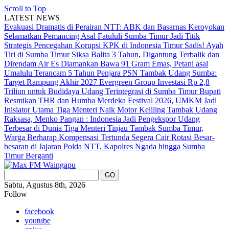
Scroll to Top
LATEST NEWS
Evakuasi Dramatis di Perairan NTT: ABK dan Basarnas Keroyokan
Selamatkan Pemancing Asal Fatululi
Sumba Timur Jadi Titik
Strategis Pencegahan Korupsi KPK di Indonesia Timur
Sadis! Ayah
Tiri di Sumba Timur Siksa Balita 3 Tahun, Digantung Terbalik dan
Direndam Air Es
Diamankan Bawa 91 Gram Emas, Petani asal
Umalulu Terancam 5 Tahun Penjara
PSN Tambak Udang Sumba:
Target Rampung Akhir 2027
Evergreen Group Investasi Rp 2,8
Triliun untuk Budidaya Udang Terintegrasi di Sumba Timur
Bupati
Resmikan THR dan Humba Merdeka Festival 2026, UMKM Jadi
Inisiator Utama
Tiga Menteri Naik Motor Keliling Tambak Udang
Raksasa, Menko Pangan : Indonesia Jadi Pengekspor Udang
Terbesar di Dunia
Tiga Menteri Tinjau Tambak Sumba Timur,
Warga Berharap Kompensasi Tertunda Segera Cair
Rotasi Besar-
besaran di Jajaran Polda NTT, Kapolres Ngada hingga Sumba
Timur Berganti
Sabtu, Agustus 8th, 2026
Follow
facebook
youtube