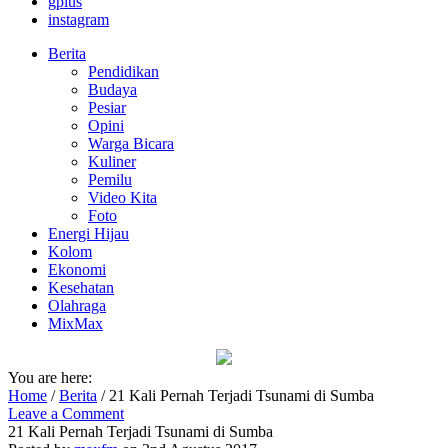
gplus
instagram
Berita
Pendidikan
Budaya
Pesiar
Opini
Warga Bicara
Kuliner
Pemilu
Video Kita
Foto
Energi Hijau
Kolom
Ekonomi
Kesehatan
Olahraga
MixMax
You are here:
Home
/
Berita
/
21 Kali Pernah Terjadi Tsunami di Sumba
Leave a Comment
21 Kali Pernah Terjadi Tsunami di Sumba