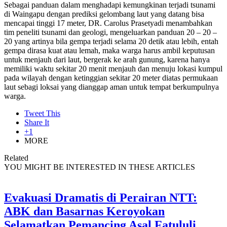
Sebagai panduan dalam menghadapi kemungkinan terjadi tsunami
di Waingapu dengan prediksi gelombang laut yang datang bisa
mencapai tinggi 17 meter, DR. Carolus Prasetyadi menambahkan
tim peneliti tsunami dan geologi, mengeluarkan panduan 20 – 20 –
20 yang artinya bila gempa terjadi selama 20 detik atau lebih, entah
gempa dirasa kuat atau lemah, maka warga harus ambil keputusan
untuk menjauh dari laut, bergerak ke arah gunung, karena hanya
memiliki waktu sekitar 20 menit menjauh dan menuju lokasi kumpul
pada wilayah dengan ketinggian sekitar 20 meter diatas permukaan
laut sebagi loksai yang dianggap aman untuk tempat berkumpulnya
warga.
Tweet This
Share It
+1
MORE
Related
YOU MIGHT BE INTERESTED IN THESE ARTICLES
Evakuasi Dramatis di Perairan NTT:
ABK dan Basarnas Keroyokan
Selamatkan Pemancing Asal Fatululi