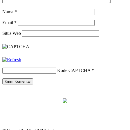
Nama
*
Email
*
Situs Web
Kode CAPTCHA
*