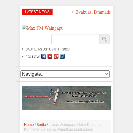
Evakuasi Dramatis di Perairan
LATEST NEWS
SABTU, AGUSTUS 8TH, 2026
FOLLOW
/
/
Home
Berita
Lapas Waingapu Gelar Deklarasi
Komitmen Bersama Wujudkan Lingkungan