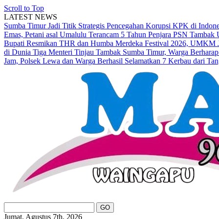
Scroll to Top
LATEST NEWS
Sumba Timur Jadi Titik Strategis Pencegahan Korupsi KPK di Indon
Emas, Petani asal Umalulu Terancam 5 Tahun Penjara
PSN Tambak U
Bupati Resmikan THR dan Humba Merdeka Festival 2026, UMKM Ja
di Dunia
Tiga Menteri Tinjau Tambak Sumba Timur, Warga Berharap
Jam, Polsek Lewa dan Warga Berhasil Selamatkan 7 Kerbau dari Tan
Jumat, Agustus 7th, 2026