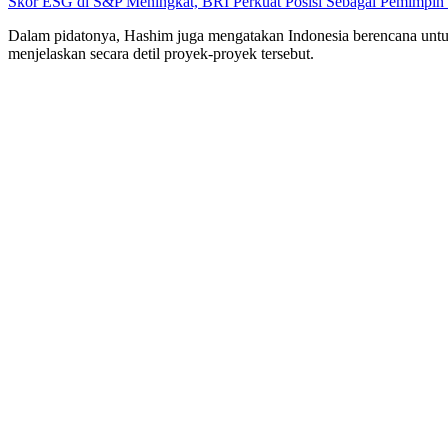
Skor ESG di S&P Meningkat, BRI Perkuat Posisi Sebagai Pemimpin 
Dalam pidatonya, Hashim juga mengatakan Indonesia berencana untuk
menjelaskan secara detil proyek-proyek tersebut.