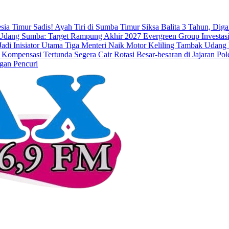
esia Timur
Sadis! Ayah Tiri di Sumba Timur Siksa Balita 3 Tahun, Dig
dang Sumba: Target Rampung Akhir 2027
Evergreen Group Investasi
di Inisiator Utama
Tiga Menteri Naik Motor Keliling Tambak Udang 
 Kompensasi Tertunda Segera Cair
Rotasi Besar-besaran di Jajaran 
gan Pencuri