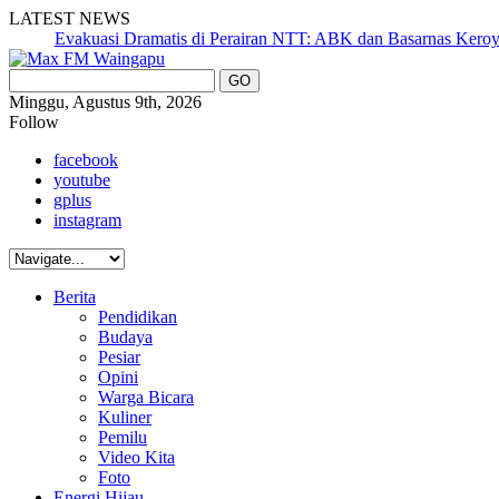
LATEST NEWS
Evakuasi Dramatis di Perairan NTT: ABK dan Basarnas Keroyokan 
Minggu, Agustus 9th, 2026
Follow
facebook
youtube
gplus
instagram
Berita
Pendidikan
Budaya
Pesiar
Opini
Warga Bicara
Kuliner
Pemilu
Video Kita
Foto
Energi Hijau