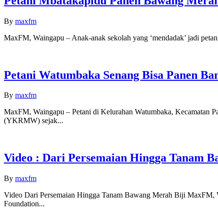
Petani Mbatakapidu Panen Bawang Mera
By
maxfm
MaxFM, Waingapu – Anak-anak sekolah yang ‘mendadak’ jadi petani
Petani Watumbaka Senang Bisa Panen Ban
By
maxfm
MaxFM, Waingapu – Petani di Kelurahan Watumbaka, Kecamatan Pa
(YKRMW) sejak...
Video : Dari Persemaian Hingga Tanam B
By
maxfm
Video Dari Persemaian Hingga Tanam Bawang Merah Biji MaxFM, W
Foundation...