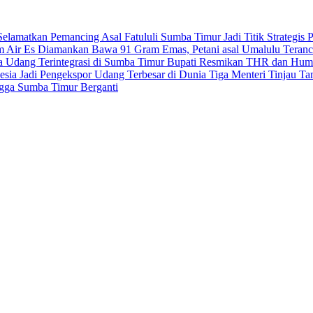
elamatkan Pemancing Asal Fatululi
Sumba Timur Jadi Titik Strategi
m Air Es
Diamankan Bawa 91 Gram Emas, Petani asal Umalulu Teran
ya Udang Terintegrasi di Sumba Timur
Bupati Resmikan THR dan Humb
sia Jadi Pengekspor Udang Terbesar di Dunia
Tiga Menteri Tinjau T
ngga Sumba Timur Berganti