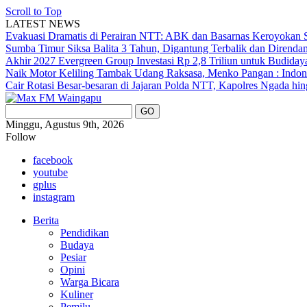
Scroll to Top
LATEST NEWS
Evakuasi Dramatis di Perairan NTT: ABK dan Basarnas Keroyokan S
Sumba Timur Siksa Balita 3 Tahun, Digantung Terbalik dan Direnda
Akhir 2027
Evergreen Group Investasi Rp 2,8 Triliun untuk Budida
Naik Motor Keliling Tambak Udang Raksasa, Menko Pangan : Indone
Cair
Rotasi Besar-besaran di Jajaran Polda NTT, Kapolres Ngada hi
Minggu, Agustus 9th, 2026
Follow
facebook
youtube
gplus
instagram
Berita
Pendidikan
Budaya
Pesiar
Opini
Warga Bicara
Kuliner
Pemilu