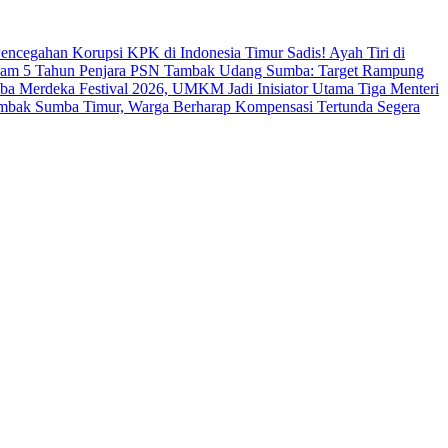
s Pencegahan Korupsi KPK di Indonesia Timur
Sadis! Ayah Tiri di
cam 5 Tahun Penjara
PSN Tambak Udang Sumba: Target Rampung
a Merdeka Festival 2026, UMKM Jadi Inisiator Utama
Tiga Menteri
ambak Sumba Timur, Warga Berharap Kompensasi Tertunda Segera