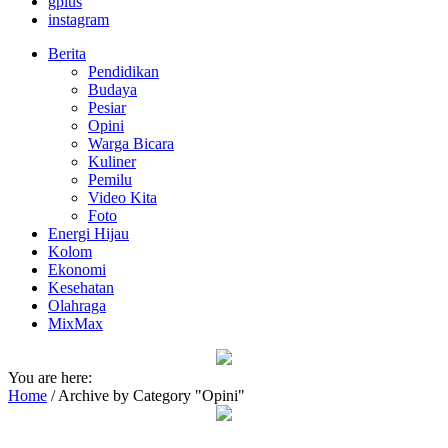
gplus
instagram
Berita
Pendidikan
Budaya
Pesiar
Opini
Warga Bicara
Kuliner
Pemilu
Video Kita
Foto
Energi Hijau
Kolom
Ekonomi
Kesehatan
Olahraga
MixMax
You are here:
Home
/
Archive by Category "Opini"