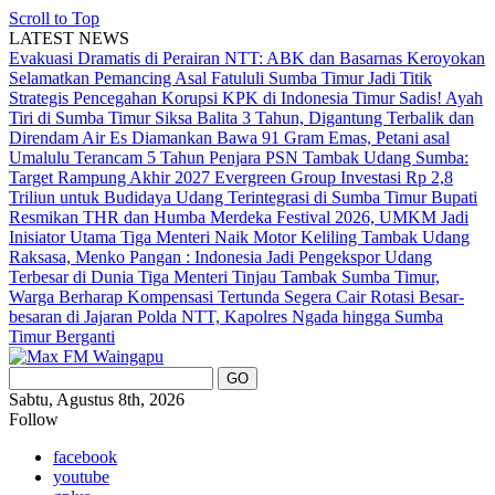
Scroll to Top
LATEST NEWS
Evakuasi Dramatis di Perairan NTT: ABK dan Basarnas Keroyokan
Selamatkan Pemancing Asal Fatululi
Sumba Timur Jadi Titik
Strategis Pencegahan Korupsi KPK di Indonesia Timur
Sadis! Ayah
Tiri di Sumba Timur Siksa Balita 3 Tahun, Digantung Terbalik dan
Direndam Air Es
Diamankan Bawa 91 Gram Emas, Petani asal
Umalulu Terancam 5 Tahun Penjara
PSN Tambak Udang Sumba:
Target Rampung Akhir 2027
Evergreen Group Investasi Rp 2,8
Triliun untuk Budidaya Udang Terintegrasi di Sumba Timur
Bupati
Resmikan THR dan Humba Merdeka Festival 2026, UMKM Jadi
Inisiator Utama
Tiga Menteri Naik Motor Keliling Tambak Udang
Raksasa, Menko Pangan : Indonesia Jadi Pengekspor Udang
Terbesar di Dunia
Tiga Menteri Tinjau Tambak Sumba Timur,
Warga Berharap Kompensasi Tertunda Segera Cair
Rotasi Besar-
besaran di Jajaran Polda NTT, Kapolres Ngada hingga Sumba
Timur Berganti
Sabtu, Agustus 8th, 2026
Follow
facebook
youtube