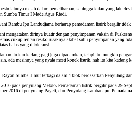
sin lainnya masih dalam pemeliharaan, sehingga kalau yang lalu devisi
yon Sumba Timur I Made Agus Riadi.
ani Rambu Ipu Landudjama berharap pemadaman listirk bergilir tidak d
ni mengatakan dirinya kuatir dengan penyimpanan vaksin di Puskesm
mas cukup rentan resiko rusaknya akibat suhu penyimpanan yang tidak 
atas batas yang ditoleransi.
man itu kan kadang pagi juga dipadamkan, tetapi itu mungkin pengaru
sin, ada mesinnya yang nyala mesti konek listrik, nah itu kita kadang 
 Rayon Sumba Timur terbagi dalam 4 blok berdasarkan Penyulang dan 
r 2016 pada penyulang Melolo. Pemadaman listrik bergilir pada 29 Se
ober 2016 di penyulang Payeti, dan Penyulang Lambanapu. Pemadaman l