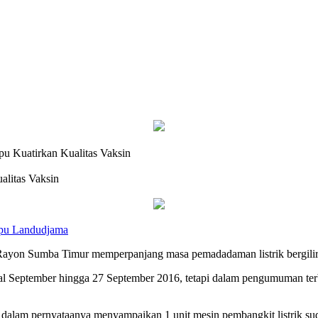
pu Kuatirkan Kualitas Vaksin
alitas Vaksin
Rayon Sumba Timur memperpanjang masa pemadadaman listrik bergili
September hingga 27 September 2016, tetapi dalam pengumuman terba
lam pernyataanya menyampaikan 1 unit mesin pembangkit listrik sud