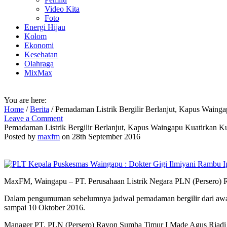
Video Kita
Foto
Energi Hijau
Kolom
Ekonomi
Kesehatan
Olahraga
MixMax
You are here:
Home
/
Berita
/
Pemadaman Listrik Bergilir Berlanjut, Kapus Wainga
Leave a Comment
Pemadaman Listrik Bergilir Berlanjut, Kapus Waingapu Kuatirkan Ku
Posted by
maxfm
on 28th September 2016
MaxFM, Waingapu – PT. Perusahaan Listrik Negara PLN (Persero) 
Dalam pengumuman sebelumnya jadwal pemadaman bergilir dari awal 
sampai 10 Oktober 2016.
Manager PT. PLN (Persero) Rayon Sumba Timur I Made Agus Riadi da