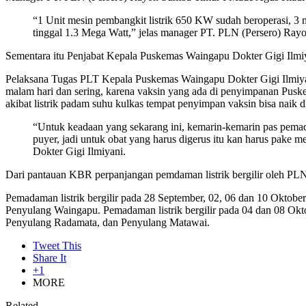
“1 Unit mesin pembangkit listrik 650 KW sudah beroperasi, 3 me
tinggal 1.3 Mega Watt,” jelas manager PT. PLN (Persero) Ra
Sementara itu Penjabat Kepala Puskemas Waingapu Dokter Gigi Ilmiy
Pelaksana Tugas PLT Kepala Puskemas Waingapu Dokter Gigi Ilmiya
malam hari dan sering, karena vaksin yang ada di penyimpanan Puskes
akibat listrik padam suhu kulkas tempat penyimpan vaksin bisa naik di
“Untuk keadaan yang sekarang ini, kemarin-kemarin pas pemada
puyer, jadi untuk obat yang harus digerus itu kan harus pake me
Dokter Gigi Ilmiyani.
Dari pantauan KBR perpanjangan pemdaman listrik bergilir oleh PLN
Pemadaman listrik bergilir pada 28 September, 02, 06 dan 10 Oktobe
Penyulang Waingapu. Pemadaman listrik bergilir pada 04 dan 08 Okt
Penyulang Radamata, dan Penyulang Matawai.
Tweet This
Share It
+1
MORE
Related