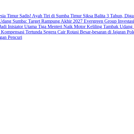
esia Timur
Sadis! Ayah Tiri di Sumba Timur Siksa Balita 3 Tahun, Dig
dang Sumba: Target Rampung Akhir 2027
Evergreen Group Investasi
di Inisiator Utama
Tiga Menteri Naik Motor Keliling Tambak Udang 
 Kompensasi Tertunda Segera Cair
Rotasi Besar-besaran di Jajaran 
gan Pencuri