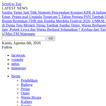
Scroll to Top
LATEST NEWS
Sumba Timur Jadi Titik Strategis Pencegahan Korupsi KPK di Indon
Emas, Petani asal Umalulu Terancam 5 Tahun Penjara
PSN Tambak U
Bupati Resmikan THR dan Humba Merdeka Festival 2026, UMKM Ja
di Dunia
Tiga Menteri Tinjau Tambak Sumba Timur, Warga Berharap
Jam, Polsek Lewa dan Warga Berhasil Selamatkan 7 Kerbau dari Tan
Kamis, Agustus 6th, 2026
Follow
facebook
youtube
gplus
instagram
Berita
Pendidikan
Budaya
Pesiar
Opini
Warga Bicara
Kuliner
Pemilu