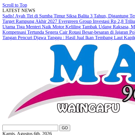
Scroll to Top
LATEST NEWS
Sadis! Ayah Tiri di Sumba Timur Siksa Balita 3 Tahun, Digantung T
Target Rampung Akhir 2027
Evergreen Group Investasi Rp 2,8 Tril
Utama
Tiga Menteri Naik Motor Keliling Tambak Udang Raksasa, M
Kompensasi Tertunda Segera Cair
Rotasi Besar-besaran di Jajaran 
Tangan Pencuri
Djawa Tanggu : Hasil Jual Ikan Tembang Laut Kapi
Kamis, Agustus 6th, 2026